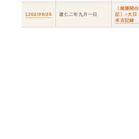
〔猪隈関
1202/09/25
建仁二年九月一日
記〕○大日
本古記録