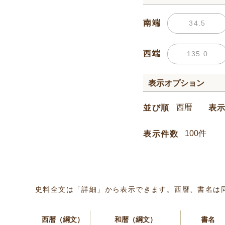
南端
西端
表示オプション
並び順
表
表示件数
史料全文は「詳細」から表示できます。西暦、書名は
西暦（綱文）
和暦（綱文）
書名