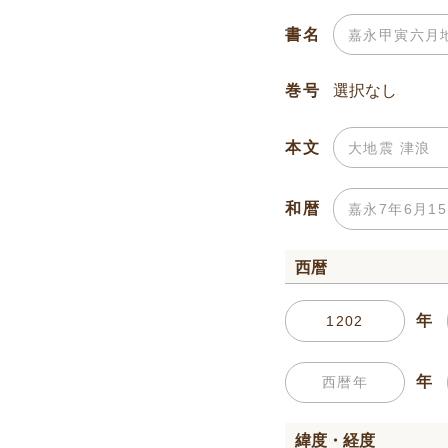
書名
巻号
本文
和暦
西暦
年
年
緯度・経度