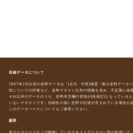
収録データについて
1607年2月以前の史料データは『
[古代・中世]地震・噴火史料データ
性についての評価など、史料テキスト以外の情報を含み、不定期に改
それ以外のデータのうち、史料本文欄の冒頭が[未校訂]となっている
いないテキストです。信頼性の低い史料や記述が含まれている場合が
このデータベースについて
もご参照ください。
謝辞
本データベースおよび格納しているテキストデータの一部の作成には