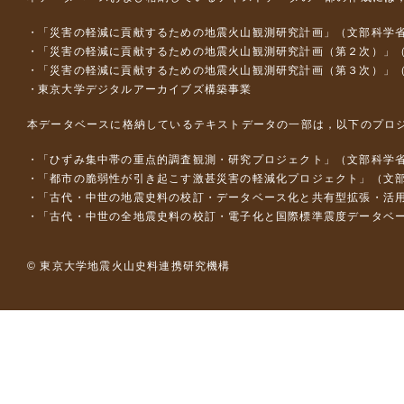
「災害の軽減に貢献するための地震火山観測研究計画」（文部科学
「災害の軽減に貢献するための地震火山観測研究計画（第２次）」
「災害の軽減に貢献するための地震火山観測研究計画（第３次）」
東京大学デジタルアーカイブズ構築事業
本データベースに格納しているテキストデータの一部は，以下のプロ
「ひずみ集中帯の重点的調査観測・研究プロジェクト」（文部科学省
「都市の脆弱性が引き起こす激甚災害の軽減化プロジェクト」（文部
「古代・中世の地震史料の校訂・データベース化と共有型拡張・活用シス
「古代・中世の全地震史料の校訂・電子化と国際標準震度データベース構
© 東京大学地震火山史料連携研究機構