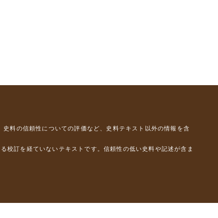
、史料の信頼性についての評価など、史料テキスト以外の情報を含
よる校訂を経ていないテキストです。信頼性の低い史料や記述が含ま