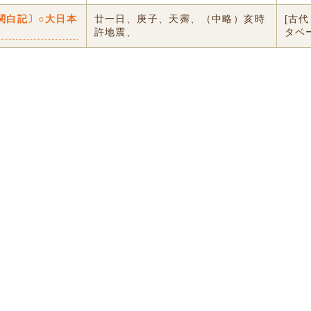
関白記〕○大日本
廿一日、庚子、天霽、（中略）亥時
[古
許地震、
タベ