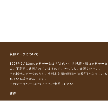
収録データについて
1607年2月以前の史料データは『
[古代・中世]地震・噴火史料デー
み、不定期に改善されていますので、
そちら
もご参照ください。
それ以外のデータのうち、史料本文欄の冒頭が[未校訂]となってい
れている場合があります。
このデータベースについて
もご参照ください。
謝辞
本データベースおよび格納しているテキストデータの一部の作成に