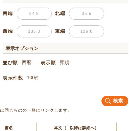
南端
北端
西端
東端
表示オプション
並び順
表示順
表示件数
検索
名は同じものの一覧にリンクします。
書名
本文（...以降は詳細へ）