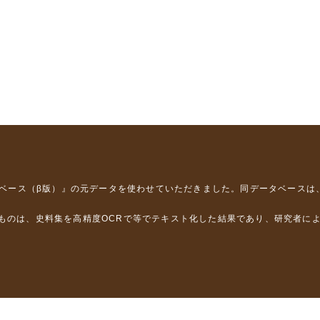
タベース（β版）』
の元データを使わせていただきました。同データベースは
るものは、史料集を高精度OCRで等でテキスト化した結果であり、研究者に
は，以下のプロジェクトの支援を受けました。