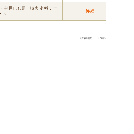
代・中世] 地震・噴火史料デー
詳細
ース
検索時間: 0.179秒