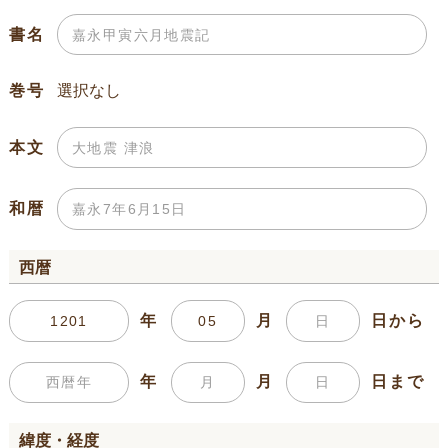
書名
巻号
本文
和暦
西暦
年
月
日から
年
月
日まで
緯度・経度