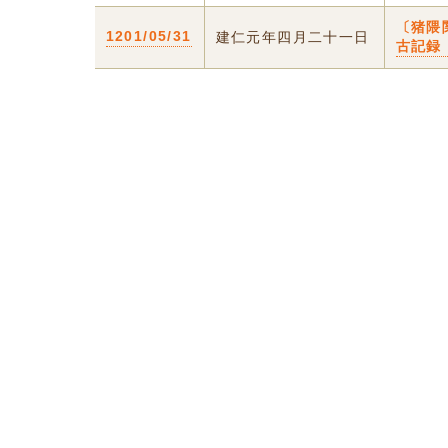
〔猪隈
1201/05/31
建仁元年四月二十一日
古記録