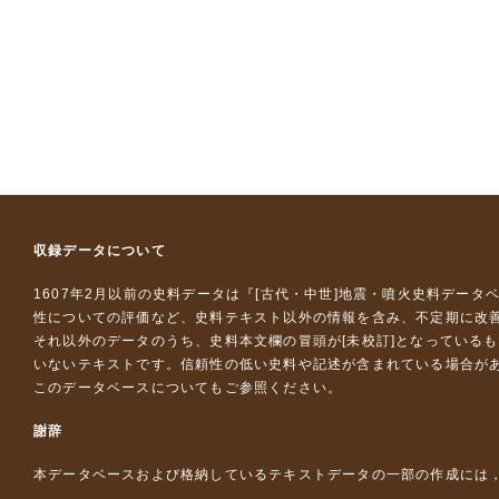
収録データについて
1607年2月以前の史料データは『
[古代・中世]地震・噴火史料データ
性についての評価など、史料テキスト以外の情報を含み、不定期に改
それ以外のデータのうち、史料本文欄の冒頭が[未校訂]となっている
いないテキストです。信頼性の低い史料や記述が含まれている場合が
このデータベースについて
もご参照ください。
謝辞
本データベースおよび格納しているテキストデータの一部の作成には