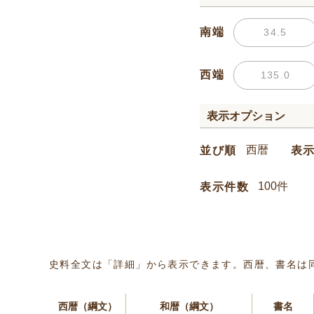
南端
西端
表示オプション
並び順
表
表示件数
史料全文は「詳細」から表示できます。西暦、書名は
西暦（綱文）
和暦（綱文）
書名