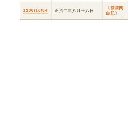
〔猪隈関
1200/10/04
正治二年八月十八日
白記〕