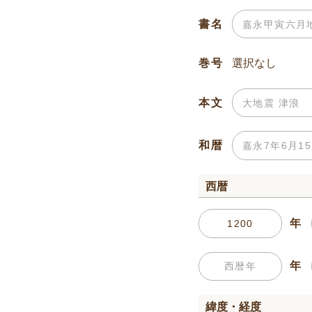
書名
巻号
本文
和暦
西暦
年
年
緯度・経度