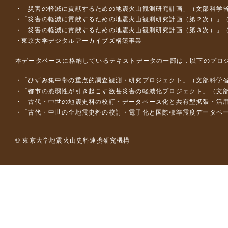
「災害の軽減に貢献するための地震火山観測研究計画」（文部科学
「災害の軽減に貢献するための地震火山観測研究計画（第２次）」
「災害の軽減に貢献するための地震火山観測研究計画（第３次）」
東京大学デジタルアーカイブズ構築事業
本データベースに格納しているテキストデータの一部は，以下のプロ
「ひずみ集中帯の重点的調査観測・研究プロジェクト」（文部科学省
「都市の脆弱性が引き起こす激甚災害の軽減化プロジェクト」（文部
「古代・中世の地震史料の校訂・データベース化と共有型拡張・活用シス
「古代・中世の全地震史料の校訂・電子化と国際標準震度データベース構
© 東京大学地震火山史料連携研究機構