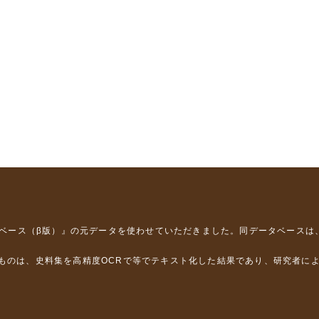
タベース（β版）』
の元データを使わせていただきました。同データベースは
るものは、史料集を高精度OCRで等でテキスト化した結果であり、研究者に