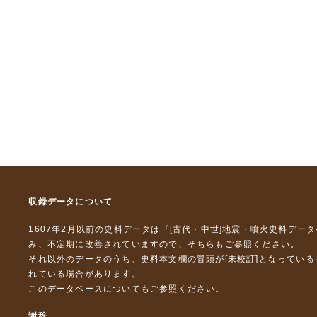
収録データについて
1607年2月以前の史料データは『
[古代・中世]地震・噴火史料デー
み、不定期に改善されていますので、
そちら
もご参照ください。
それ以外のデータのうち、史料本文欄の冒頭が[未校訂]となってい
れている場合があります。
このデータベースについて
もご参照ください。
謝辞