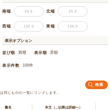
南端
北端
西端
東端
表示オプション
並び順
表示順
表示件数
検索
名は同じものの一覧にリンクします。
書名
本文（...以降は詳細へ）