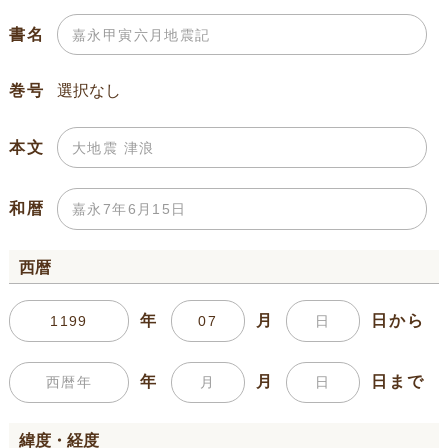
書名
巻号
本文
和暦
西暦
年
月
日から
年
月
日まで
緯度・経度