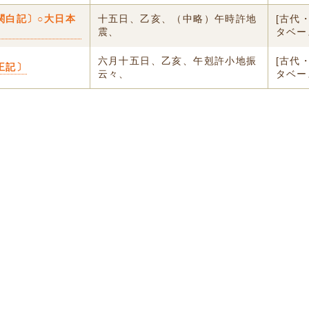
関白記〕○大日本
十五日、乙亥、（中略）午時許地
[古代
震、
タベー
六月十五日、乙亥、午剋許小地振
[古代
王記〕
云々、
タベー