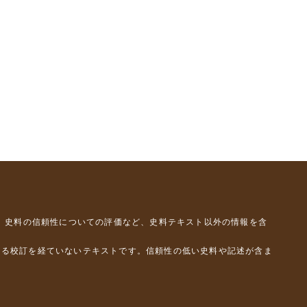
、史料の信頼性についての評価など、史料テキスト以外の情報を含
よる校訂を経ていないテキストです。信頼性の低い史料や記述が含ま