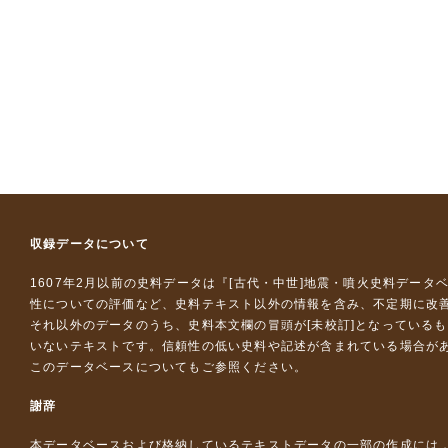
収録データについて
1607年2月以前の史料データは『
[古代・中世]地震・噴火史料データ
性についての評価など、史料テキスト以外の情報を含み、不定期に改
それ以外のデータのうち、史料本文欄の冒頭が[未校訂]となっている
いないテキストです。信頼性の低い史料や記述が含まれている場合が
このデータベースについて
もご参照ください。
謝辞
本データベースおよび格納しているテキストデータの一部の作成には