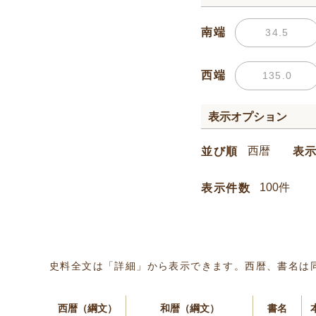
南端
西端
表示オプション
並び順
表
表示件数
史料全文は「詳細」から表示できます。西暦、書名は
西暦（綱文）
和暦（綱文）
書名