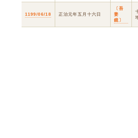
〔吾
1199/06/18
正治元年五月十六日
妻
鏡〕