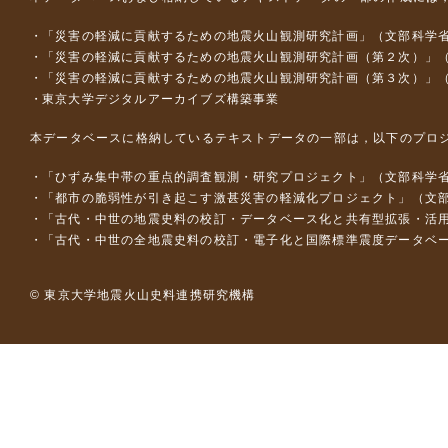
「災害の軽減に貢献するための地震火山観測研究計画」（文部科学
「災害の軽減に貢献するための地震火山観測研究計画（第２次）」
「災害の軽減に貢献するための地震火山観測研究計画（第３次）」
東京大学デジタルアーカイブズ構築事業
本データベースに格納しているテキストデータの一部は，以下のプロ
「ひずみ集中帯の重点的調査観測・研究プロジェクト」（文部科学省
「都市の脆弱性が引き起こす激甚災害の軽減化プロジェクト」（文部
「古代・中世の地震史料の校訂・データベース化と共有型拡張・活用シス
「古代・中世の全地震史料の校訂・電子化と国際標準震度データベース構
© 東京大学地震火山史料連携研究機構