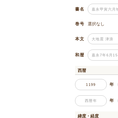
書名
巻号
本文
和暦
西暦
年
年
緯度・経度