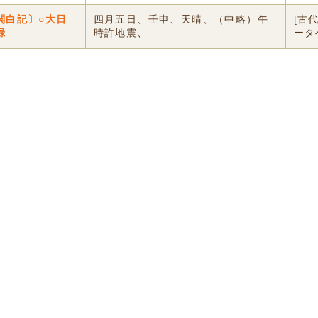
関白記〕○大日
四月五日、壬申、天晴、（中略）午
[古
録
時許地震、
ータ