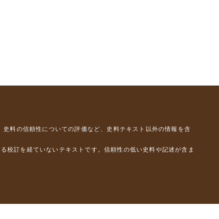
、史料の信頼性についての評価など、史料テキスト以外の情報を含
よる校訂を経ていないテキストです。信頼性の低い史料や記述が含ま