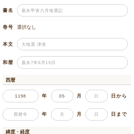
書名
巻号
本文
和暦
西暦
年
月
日から
年
月
日まで
緯度・経度