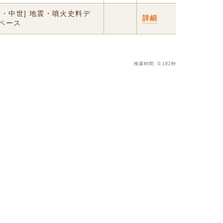
代・中世] 地震・噴火史料デ
詳細
ベース
検索時間: 0.182秒