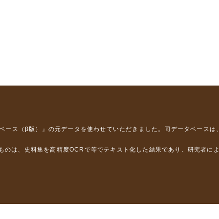
タベース（β版）』
の元データを使わせていただきました。同データベースは
るものは、史料集を高精度OCRで等でテキスト化した結果であり、研究者に
は，以下のプロジェクトの支援を受けました。