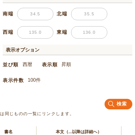
南端
北端
西端
東端
表示オプション
並び順
表示順
表示件数
検索
名は同じものの一覧にリンクします。
書名
本文（...以降は詳細へ）