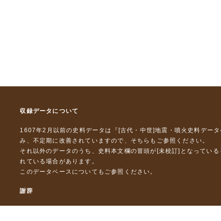
収録データについて
1607年2月以前の史料データは『
[古代・中世]地震・噴火史料デー
み、不定期に改善されていますので、
そちら
もご参照ください。
それ以外のデータのうち、史料本文欄の冒頭が[未校訂]となってい
れている場合があります。
このデータベースについて
もご参照ください。
謝辞
本データベースおよび格納しているテキストデータの一部の作成に