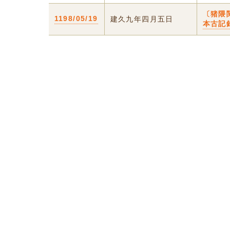
〔猪隈
1198/05/19
建久九年四月五日
本古記