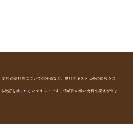
、史料の信頼性についての評価など、史料テキスト以外の情報を含
よる校訂を経ていないテキストです。信頼性の低い史料や記述が含ま