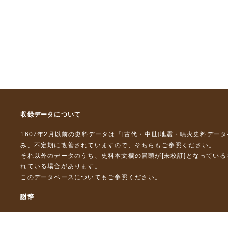
収録データについて
1607年2月以前の史料データは『
[古代・中世]地震・噴火史料デー
み、不定期に改善されていますので、
そちら
もご参照ください。
それ以外のデータのうち、史料本文欄の冒頭が[未校訂]となってい
れている場合があります。
このデータベースについて
もご参照ください。
謝辞
本データベースおよび格納しているテキストデータの一部の作成に