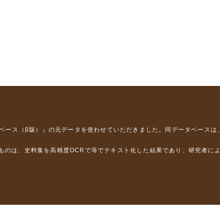
タベース（β版）』
の元データを使わせていただきました。同データベースは
るものは、史料集を高精度OCRで等でテキスト化した結果であり、研究者に
は，以下のプロジェクトの支援を受けました。