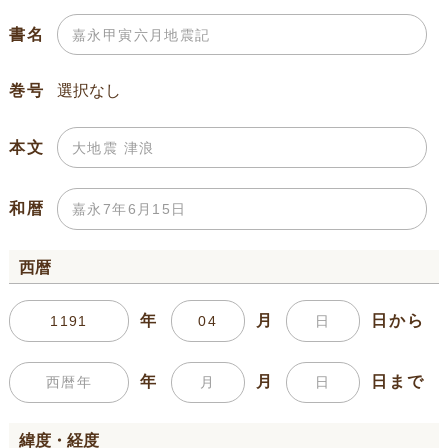
書名
巻号
本文
和暦
西暦
年
月
日から
年
月
日まで
緯度・経度