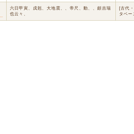
六日甲寅、戌剋、大地震、、帝尺、動、、頗吉瑞
[古代
也云々、
タベー