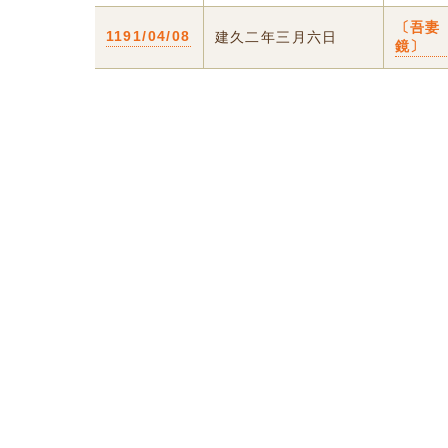
〔吾妻
1191/04/08
建久二年三月六日
鏡〕