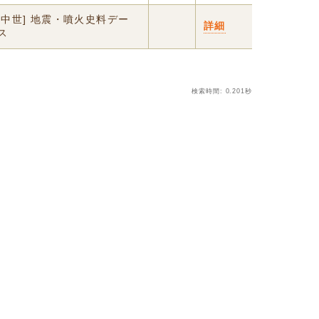
・中世] 地震・噴火史料デー
詳細
ス
検索時間: 0.201秒