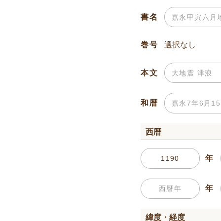
書名
巻号
本文
和暦
西暦
年
年
緯度・経度