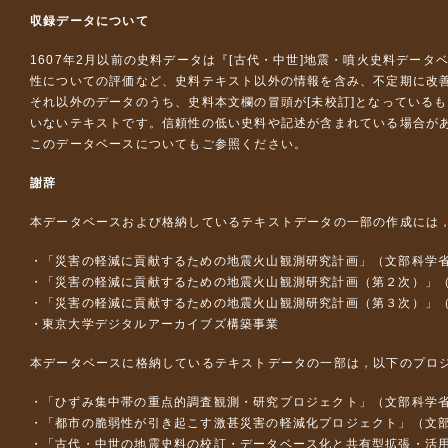
収録データについて
1607年2月以前の史料データは『
[古代・中世]地震・噴火史料データ
性についての評価など、史料テキスト以外の情報を含み、不定期に改
それ以外のデータのうち、史料本文欄の冒頭が[未校訂]となっている
いないテキストです。信頼性の低い史料や記述が含まれている場合が
このデータベースについて
もご参照ください。
謝辞
本データベースおよび格納しているテキストデータの一部の作成には
「災害の軽減に貢献するための地震火山観測研究計画」（文部科学
「災害の軽減に貢献するための地震火山観測研究計画（第２次）」
「災害の軽減に貢献するための地震火山観測研究計画（第３次）」
東京大学デジタルアーカイブズ構築事業
本データベースに格納しているテキストデータの一部は，以下のプロ
「ひずみ集中帯の重点的調査観測・研究プロジェクト」（文部科学省
「都市の脆弱性が引き起こす激甚災害の軽減化プロジェクト」（文部
「古代・中世の地震史料の校訂・データベース化と共有型拡張・活用シス