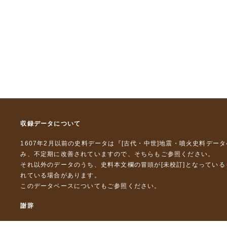
収録データについて
1607年2月以前の史料データは『
[古代・中世]地震・噴火史料デー
み、不定期に改善されていますので、
そちら
もご参照ください。
それ以外のデータのうち、史料本文欄の冒頭が[未校訂]となってい
れている場合があります。
このデータベースについて
もご参照ください。
謝辞
本データベースおよび格納しているテキストデータの一部の作成に