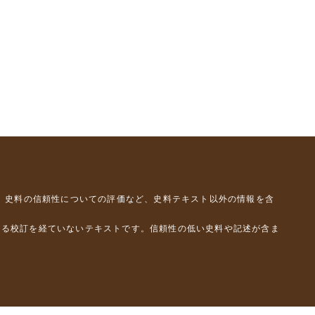
、史料の信頼性についての評価など、史料テキスト以外の情報を含
よる校訂を経ていないテキストです。信頼性の低い史料や記述が含ま