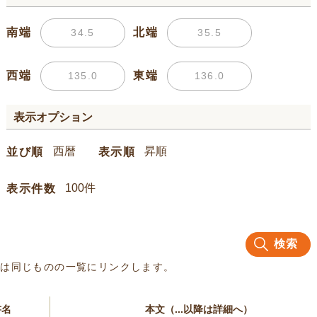
南端
北端
西端
東端
表示オプション
並び順
表示順
表示件数
検索
名は同じものの一覧にリンクします。
書名
本文（...以降は詳細へ）