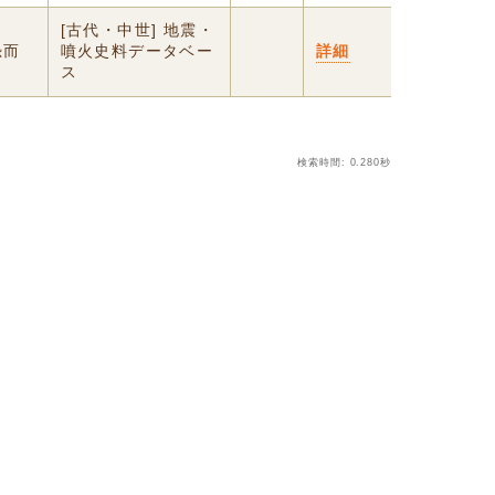
月
[古代・中世] 地震・
恐而
噴火史料データベー
詳細
ス
検索時間: 0.280秒