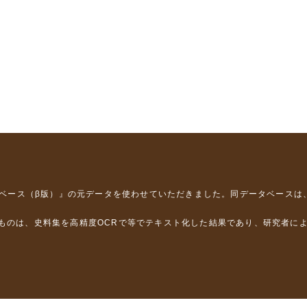
タベース（β版）』
の元データを使わせていただきました。同データベースは
るものは、史料集を高精度OCRで等でテキスト化した結果であり、研究者に
は，以下のプロジェクトの支援を受けました。