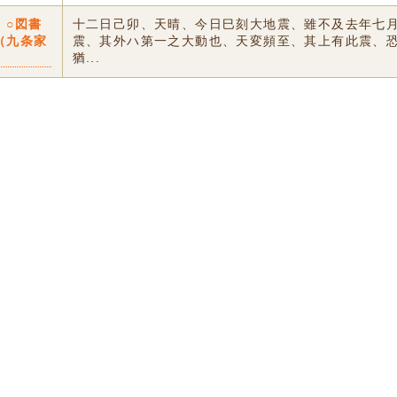
〕○図書
十二日己卯、天晴、今日巳刻大地震、雖不及去年七
（九条家
震、其外ハ第一之大動也、天変頻至、其上有此震、
猶...