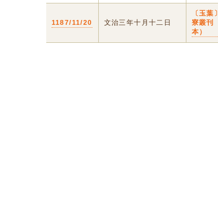
〔玉葉
1187/11/20
文治三年十月十二日
寮叢刊
本）