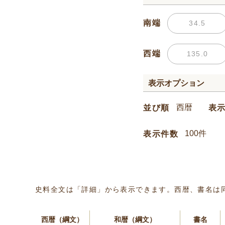
南端
西端
表示オプション
並び順
表
表示件数
史料全文は「詳細」から表示できます。西暦、書名は
西暦（綱文）
和暦（綱文）
書名