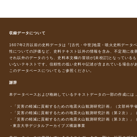
収録データについて
1607年2月以前の史料データは『
[古代・中世]地震・噴火史料データ
性についての評価など、史料テキスト以外の情報を含み、不定期に改
それ以外のデータのうち、史料本文欄の冒頭が[未校訂]となっている
いないテキストです。信頼性の低い史料や記述が含まれている場合が
このデータベースについて
もご参照ください。
謝辞
本データベースおよび格納しているテキストデータの一部の作成には
「災害の軽減に貢献するための地震火山観測研究計画」（文部科学
「災害の軽減に貢献するための地震火山観測研究計画（第２次）」
「災害の軽減に貢献するための地震火山観測研究計画（第３次）」
東京大学デジタルアーカイブズ構築事業