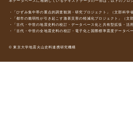
本データベースに格納しているテキストデータの一部は，以下のプロ
「ひずみ集中帯の重点的調査観測・研究プロジェクト」（文部科学省
「都市の脆弱性が引き起こす激甚災害の軽減化プロジェクト」（文部
「古代・中世の地震史料の校訂・データベース化と共有型拡張・活用シス
「古代・中世の全地震史料の校訂・電子化と国際標準震度データベース構
© 東京大学地震火山史料連携研究機構