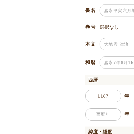
書名
巻号
本文
和暦
西暦
年
年
緯度・経度