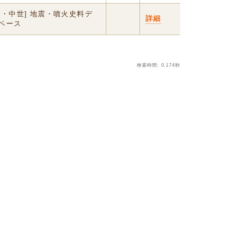
代・中世] 地震・噴火史料デ
詳細
ベース
検索時間: 0.174秒