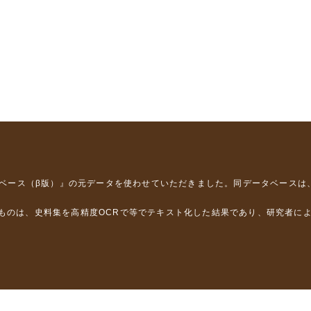
タベース（β版）』
の元データを使わせていただきました。同データベースは
るものは、史料集を高精度OCRで等でテキスト化した結果であり、研究者に
は，以下のプロジェクトの支援を受けました。