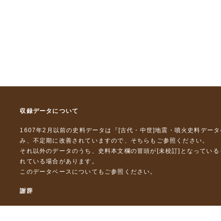
収録データについて
1607年2月以前の史料データは『
[古代・中世]地震・噴火史料デー
み、不定期に改善されていますので、
そちら
もご参照ください。
それ以外のデータのうち、史料本文欄の冒頭が[未校訂]となってい
れている場合があります。
このデータベースについて
もご参照ください。
謝辞
本データベースおよび格納しているテキストデータの一部の作成に