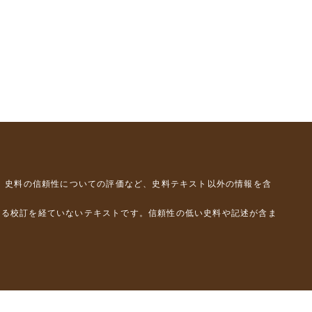
、史料の信頼性についての評価など、史料テキスト以外の情報を含
よる校訂を経ていないテキストです。信頼性の低い史料や記述が含ま