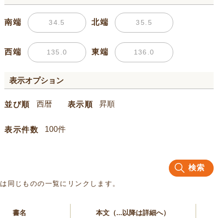
南端
北端
西端
東端
表示オプション
並び順
表示順
表示件数
検索
名は同じものの一覧にリンクします。
書名
本文（...以降は詳細へ）