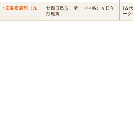
〕○図書寮叢刊（九
廿四日己亥、晴、（中略）今日午
[古
）
刻地震、
ータ