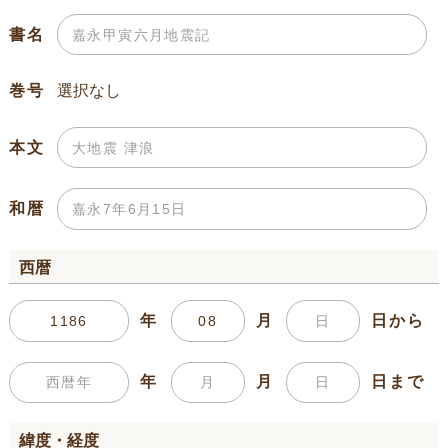
書名
巻号
本文
和暦
西暦
年
月
日から
年
月
日まで
緯度・経度