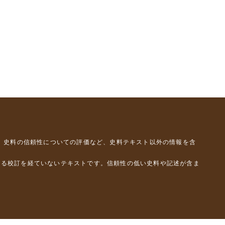
、史料の信頼性についての評価など、史料テキスト以外の情報を含
よる校訂を経ていないテキストです。信頼性の低い史料や記述が含ま