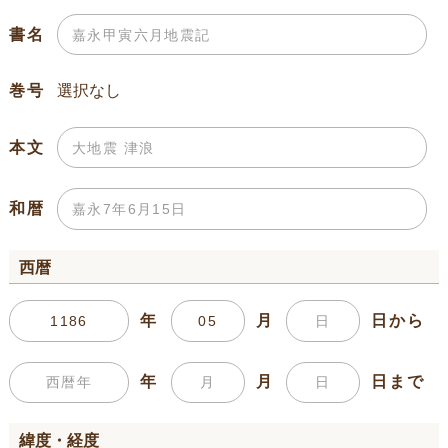
書名
巻号
本文
和暦
西暦
年
月
日から
年
月
日まで
緯度・経度