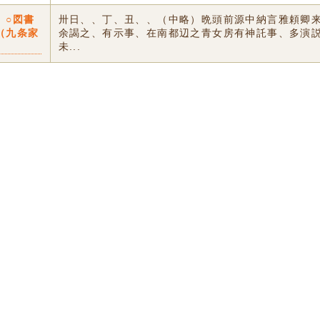
〕○図書
卅日、、丁、丑、、（中略）晩頭前源中納言雅頼卿
（九条家
余謁之、有示事、在南都辺之青女房有神託事、多演
未...