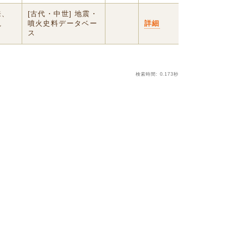
来、
[古代・中世] 地震・
説
噴火史料データベー
詳細
ス
検索時間: 0.173秒