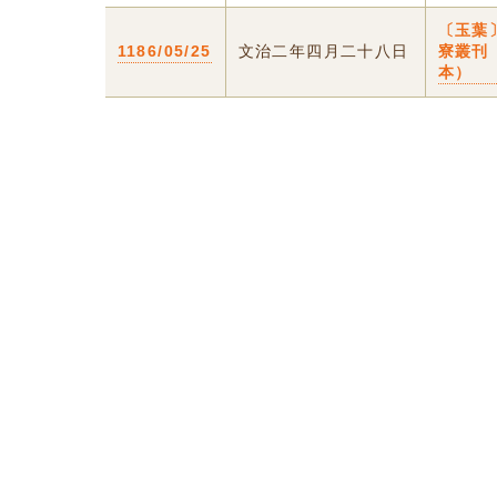
〔玉葉
1186/05/25
文治二年四月二十八日
寮叢刊
本）