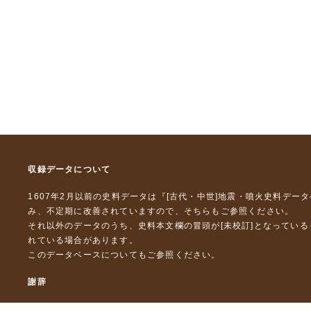
収録データについて
1607年2月以前の史料データは『
[古代・中世]地震・噴火史料デー
み、不定期に改善されていますので、
そちら
もご参照ください。
それ以外のデータのうち、史料本文欄の冒頭が[未校訂]となってい
れている場合があります。
このデータベースについて
もご参照ください。
謝辞
本データベースおよび格納しているテキストデータの一部の作成に