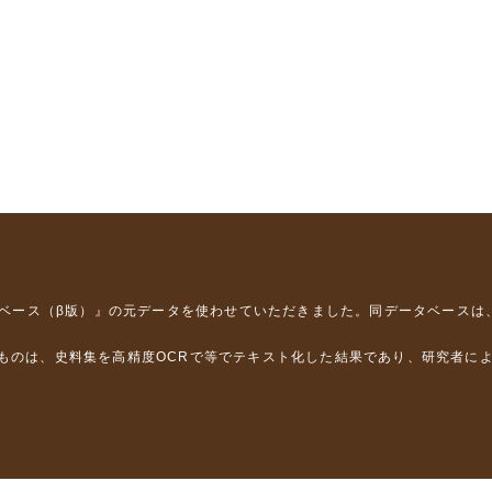
タベース（β版）』
の元データを使わせていただきました。同データベースは
るものは、史料集を高精度OCRで等でテキスト化した結果であり、研究者に
は，以下のプロジェクトの支援を受けました。