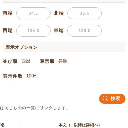
南端
北端
西端
東端
表示オプション
並び順
表示順
表示件数
検索
名は同じものの一覧にリンクします。
書名
本文（...以降は詳細へ）