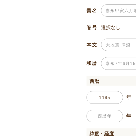
書名
巻号
本文
和暦
西暦
年
年
緯度・経度