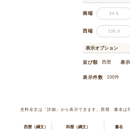
南端
西端
表示オプション
並び順
表
表示件数
史料全文は「詳細」から表示できます。西暦、書名は
西暦（綱文）
和暦（綱文）
書名