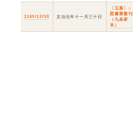
〔玉葉〕○
図書寮叢刊
1185/12/30
文治元年十一月三十日
（九条家
本）