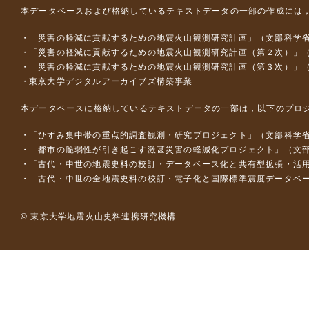
本データベースおよび格納しているテキストデータの一部の作成には
「災害の軽減に貢献するための地震火山観測研究計画」（文部科学
「災害の軽減に貢献するための地震火山観測研究計画（第２次）」
「災害の軽減に貢献するための地震火山観測研究計画（第３次）」
東京大学デジタルアーカイブズ構築事業
本データベースに格納しているテキストデータの一部は，以下のプロ
「ひずみ集中帯の重点的調査観測・研究プロジェクト」（文部科学省
「都市の脆弱性が引き起こす激甚災害の軽減化プロジェクト」（文部
「古代・中世の地震史料の校訂・データベース化と共有型拡張・活用シス
「古代・中世の全地震史料の校訂・電子化と国際標準震度データベース構
© 東京大学地震火山史料連携研究機構