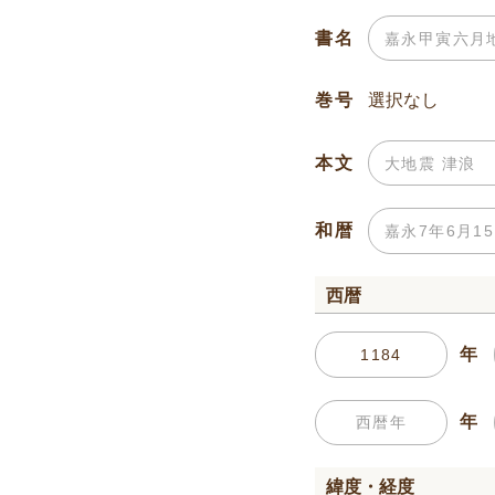
書名
巻号
本文
和暦
西暦
年
年
緯度・経度