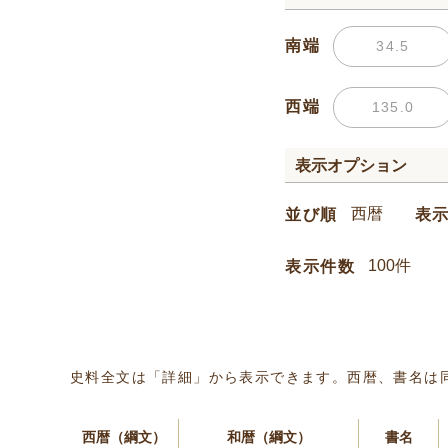
南端
西端
表示オプション
並び順
表
表示件数
史料全文は「詳細」から表示できます。西暦、書名は
西暦（綱文）
和暦（綱文）
書名