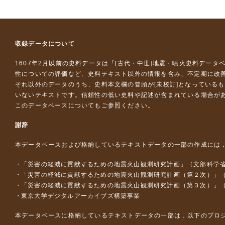
収録データについて
1607年2月以前の史料データは『
[古代・中世]地震・噴火史料データ
性についての評価など、史料テキスト以外の情報を含み、不定期に改
それ以外のデータのうち、史料本文欄の冒頭が[未校訂]となっている
いないテキストです。信頼性の低い史料や記述が含まれている場合が
このデータベースについて
もご参照ください。
謝辞
本データベースおよび格納しているテキストデータの一部の作成には
「災害の軽減に貢献するための地震火山観測研究計画」（文部科学
「災害の軽減に貢献するための地震火山観測研究計画（第２次）」
「災害の軽減に貢献するための地震火山観測研究計画（第３次）」
東京大学デジタルアーカイブズ構築事業
本データベースに格納しているテキストデータの一部は，以下のプロ