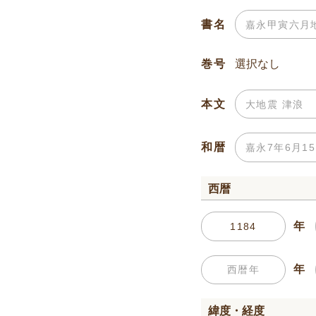
書名
巻号
本文
和暦
西暦
年
年
緯度・経度