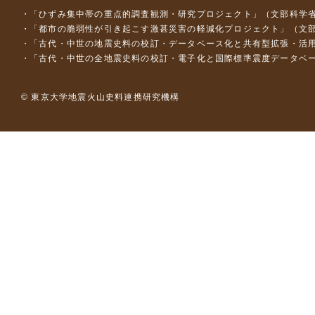
「ひずみ集中帯の重点的調査観測・研究プロジェクト」（文部科学省
「都市の脆弱性が引き起こす激甚災害の軽減化プロジェクト」（文部
「古代・中世の地震史料の校訂・データベース化と共有型拡張・活用シス
「古代・中世の全地震史料の校訂・電子化と国際標準震度データベース構
© 東京大学地震火山史料連携研究機構