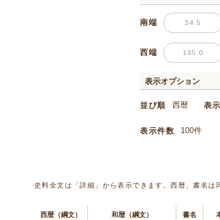
南端
西端
表示オプション
並び順
表
表示件数
史料全文は「詳細」から表示できます。西暦、書名は
西暦（綱文）
和暦（綱文）
書名