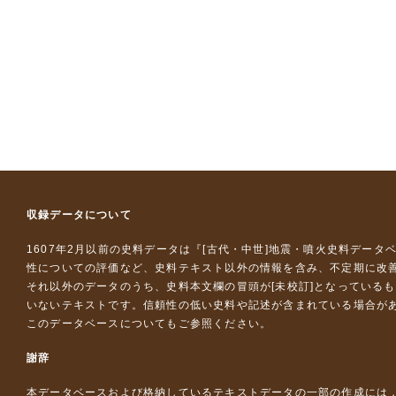
収録データについて
1607年2月以前の史料データは『
[古代・中世]地震・噴火史料データ
性についての評価など、史料テキスト以外の情報を含み、不定期に改
それ以外のデータのうち、史料本文欄の冒頭が[未校訂]となっている
いないテキストです。信頼性の低い史料や記述が含まれている場合が
このデータベースについて
もご参照ください。
謝辞
本データベースおよび格納しているテキストデータの一部の作成には