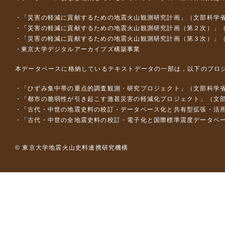
「災害の軽減に貢献するための地震火山観測研究計画」（文部科学
「災害の軽減に貢献するための地震火山観測研究計画（第２次）」
「災害の軽減に貢献するための地震火山観測研究計画（第３次）」
東京大学デジタルアーカイブズ構築事業
本データベースに格納しているテキストデータの一部は，以下のプロ
「ひずみ集中帯の重点的調査観測・研究プロジェクト」（文部科学省
「都市の脆弱性が引き起こす激甚災害の軽減化プロジェクト」（文部
「古代・中世の地震史料の校訂・データベース化と共有型拡張・活用シス
「古代・中世の全地震史料の校訂・電子化と国際標準震度データベース構
© 東京大学地震火山史料連携研究機構