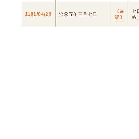
〔吉
七
1181/04/29
治承五年三月七日
記〕
略