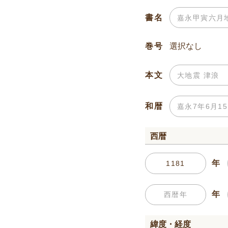
書名
巻号
本文
和暦
西暦
年
年
緯度・経度