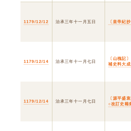
1179/12/12
治承三年十一月五日
〔皇帝紀抄
〔山槐記〕
1179/12/14
治承三年十一月七日
補史料大成
〔源平盛衰
1179/12/14
治承三年十一月七日
○改訂史籍