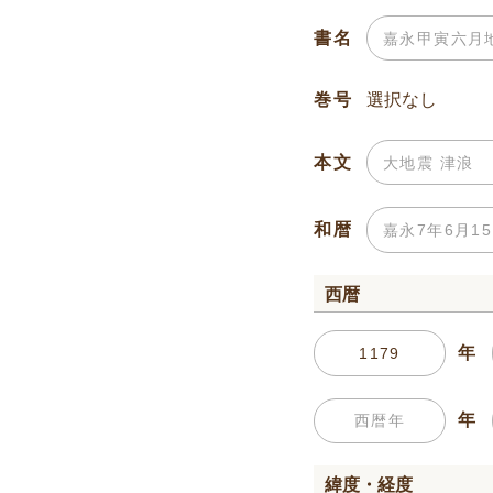
書名
巻号
本文
和暦
西暦
年
年
緯度・経度