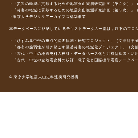
「災害の軽減に貢献するための地震火山観測研究計画（第２次）」
「災害の軽減に貢献するための地震火山観測研究計画（第３次）」
東京大学デジタルアーカイブズ構築事業
本データベースに格納しているテキストデータの一部は，以下のプロ
「ひずみ集中帯の重点的調査観測・研究プロジェクト」（文部科学省
「都市の脆弱性が引き起こす激甚災害の軽減化プロジェクト」（文部
「古代・中世の地震史料の校訂・データベース化と共有型拡張・活用シス
「古代・中世の全地震史料の校訂・電子化と国際標準震度データベース構
© 東京大学地震火山史料連携研究機構