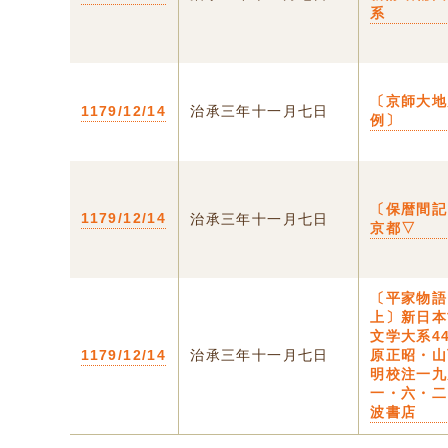
系
〔京師大地
1179/12/14
治承三年十一月七日
例〕
〔保暦間記
1179/12/14
治承三年十一月七日
京都▽
〔平家物
上〕新日本
文学大系4
1179/12/14
治承三年十一月七日
原正昭・山
明校注一九
一・六・二
波書店