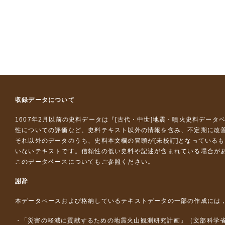
収録データについて
1607年2月以前の史料データは『
[古代・中世]地震・噴火史料データ
性についての評価など、史料テキスト以外の情報を含み、不定期に改
それ以外のデータのうち、史料本文欄の冒頭が[未校訂]となっている
いないテキストです。信頼性の低い史料や記述が含まれている場合が
このデータベースについて
もご参照ください。
謝辞
本データベースおよび格納しているテキストデータの一部の作成には
「災害の軽減に貢献するための地震火山観測研究計画」（文部科学