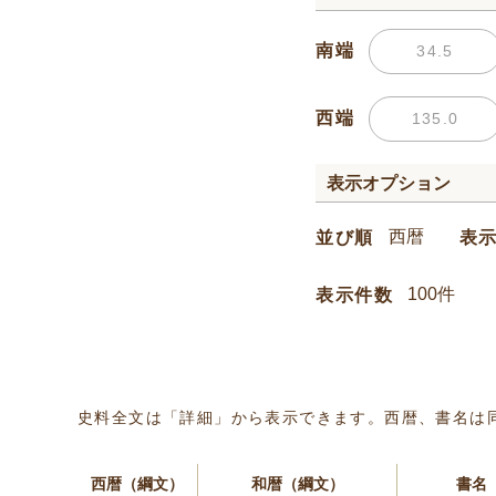
南端
西端
表示オプション
並び順
表
表示件数
史料全文は「詳細」から表示できます。西暦、書名は
西暦（綱文）
和暦（綱文）
書名