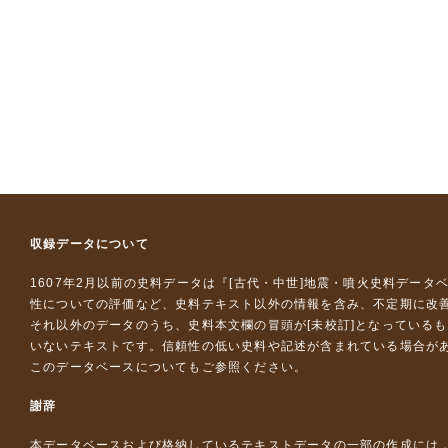
収録データについて
1607年2月以前の史料データは『
[古代・中世]地震・噴火史料データ
性についての評価など、史料テキスト以外の情報を含み、不定期に改
それ以外のデータのうち、史料本文欄の冒頭が[未校訂]となっている
いないテキストです。信頼性の低い史料や記述が含まれている場合が
このデータベースについて
もご参照ください。
謝辞
本データベースおよび格納しているテキストデータの一部の作成には