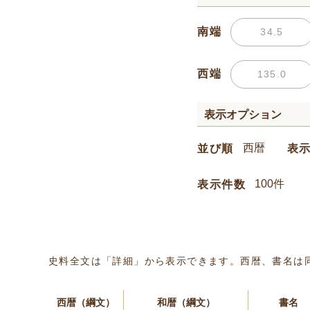
南端
西端
表示オプション
並び順
表
表示件数
史料全文は「詳細」から表示できます。西暦、書名は
西暦（綱文）
和暦（綱文）
書名