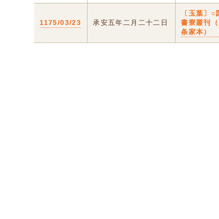
〔玉葉〕○
1175/03/23
承安五年二月二十二日
書寮叢刊（
条家本）