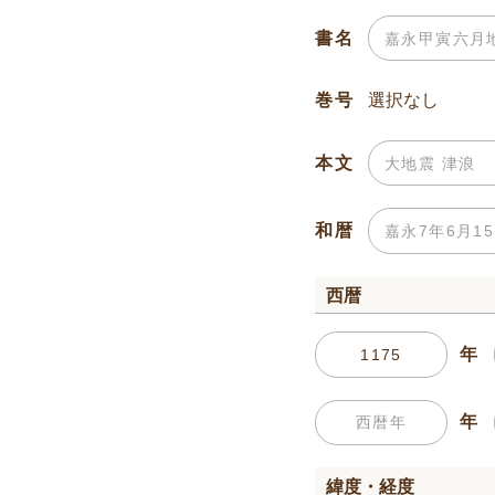
書名
巻号
本文
和暦
西暦
年
年
緯度・経度