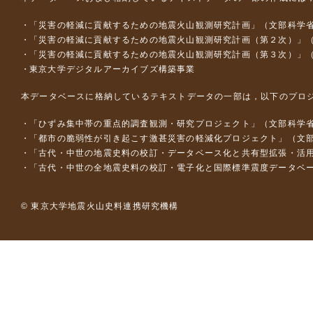
「災害の軽減に貢献するための地震火山観測研究計画」（文部科学
「災害の軽減に貢献するための地震火山観測研究計画（第２次）」
「災害の軽減に貢献するための地震火山観測研究計画（第３次）」
東京大学デジタルアーカイブズ構築事業
本データベースに格納しているテキストデータの一部は，以下のプロ
「ひずみ集中帯の重点的調査観測・研究プロジェクト」（文部科学省
「都市の脆弱性が引き起こす激甚災害の軽減化プロジェクト」（文部
「古代・中世の地震史料の校訂・データベース化と共有型拡張・活用シス
「古代・中世の全地震史料の校訂・電子化と国際標準震度データベース構
© 東京大学地震火山史料連携研究機構