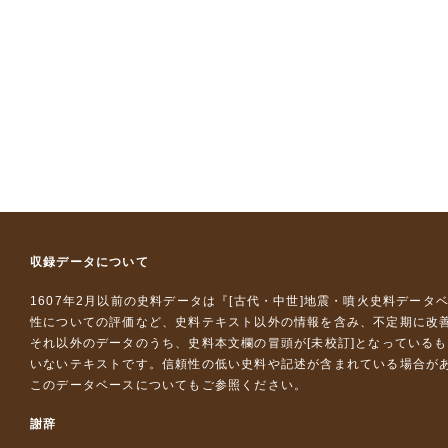
収録データについて
1607年2月以前の史料データは『
[古代・中世]地震・噴火史料データ
性についての評価など、史料テキスト以外の情報を含み、不定期に改
それ以外のデータのうち、史料本文欄の冒頭が[未校訂]となっている
いないテキストです。信頼性の低い史料や記述が含まれている場合が
このデータベースについて
もご参照ください。
謝辞