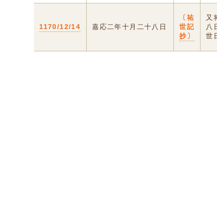
〔祐
又
1170/12/14
嘉応二年十月二十八日
世記
八
抄〕
世