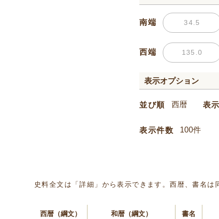
南端
西端
表示オプション
並び順
表
表示件数
史料全文は「詳細」から表示できます。西暦、書名は
西暦（綱文）
和暦（綱文）
書名