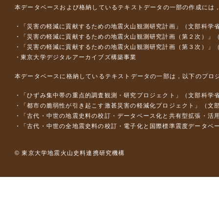
本データベースおよび格納しているテキストデータの一部の作成には
「災害の軽減に貢献するための地震火山観測研究計画」（文部科学
「災害の軽減に貢献するための地震火山観測研究計画（第２次）」
「災害の軽減に貢献するための地震火山観測研究計画（第３次）」
東京大学デジタルアーカイブズ構築事業
本データベースに格納しているテキストデータの一部は，以下のプロ
「ひずみ集中帯の重点的調査観測・研究プロジェクト」（文部科学省
「都市の脆弱性が引き起こす激甚災害の軽減化プロジェクト」（文部
「古代・中世の地震史料の校訂・データベース化と共有型拡張・活用シス
「古代・中世の全地震史料の校訂・電子化と国際標準震度データベース構
© 東京大学地震火山史料連携研究機構