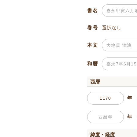
書名
巻号
本文
和暦
西暦
年
年
緯度・経度