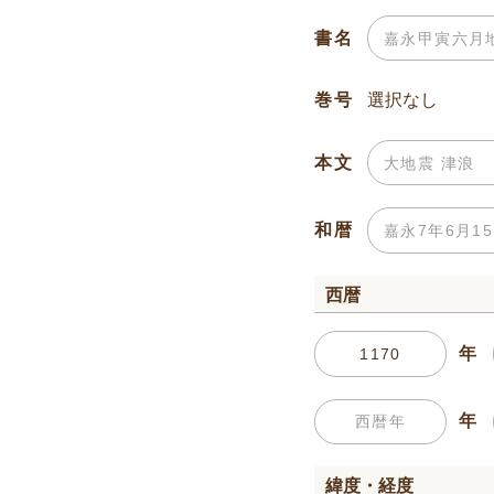
書名
巻号
本文
和暦
西暦
年
年
緯度・経度