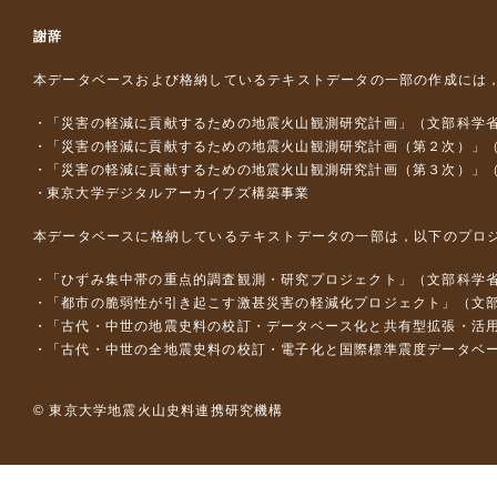
謝辞
本データベースおよび格納しているテキストデータの一部の作成には
「災害の軽減に貢献するための地震火山観測研究計画」（文部科学
「災害の軽減に貢献するための地震火山観測研究計画（第２次）」
「災害の軽減に貢献するための地震火山観測研究計画（第３次）」
東京大学デジタルアーカイブズ構築事業
本データベースに格納しているテキストデータの一部は，以下のプロ
「ひずみ集中帯の重点的調査観測・研究プロジェクト」（文部科学省
「都市の脆弱性が引き起こす激甚災害の軽減化プロジェクト」（文部
「古代・中世の地震史料の校訂・データベース化と共有型拡張・活用シス
「古代・中世の全地震史料の校訂・電子化と国際標準震度データベース構
© 東京大学地震火山史料連携研究機構