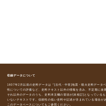
収録データについて
1607年2月以前の史料データは『
[古代・中世]地震・噴火史料データ
性についての評価など、史料テキスト以外の情報を含み、不定期に改
それ以外のデータのうち、史料本文欄の冒頭が[未校訂]となっている
いないテキストです。信頼性の低い史料や記述が含まれている場合が
このデータベースについて
もご参照ください。