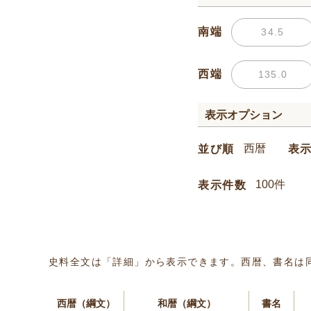
南端
西端
表示オプション
並び順
表
表示件数
史料全文は「詳細」から表示できます。西暦、書名は
西暦（綱文）
和暦（綱文）
書名