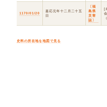
〔福
嘉応元年十二月二十五
島県
1170/01/20
日
災害
誌〕
史料の所在地を地図で見る