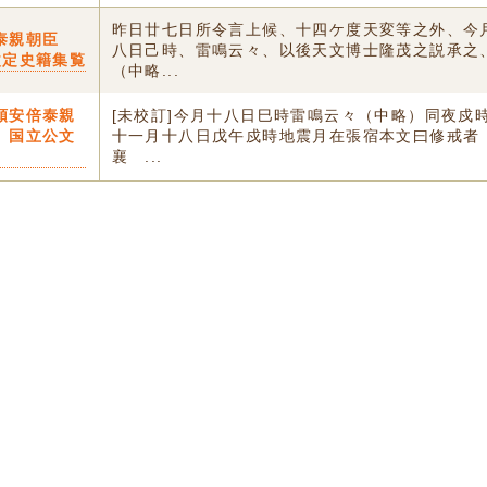
昨日廿七日所令言上候、十四ケ度天変等之外、今
泰親朝臣
八日己時、雷鳴云々、以後天文博士隆茂之説承之
改定史籍集覧
（中略...
頭安倍泰親
[未校訂]今月十八日巳時雷鳴云々（中略）同夜戍
〕国立公文
十一月十八日戊午戍時地震月在張宿本文曰修戒者
襄 ...