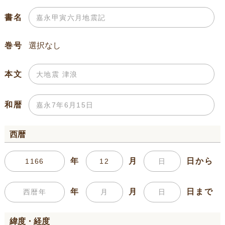
書名
巻号
本文
和暦
西暦
年
月
日から
年
月
日まで
緯度・経度