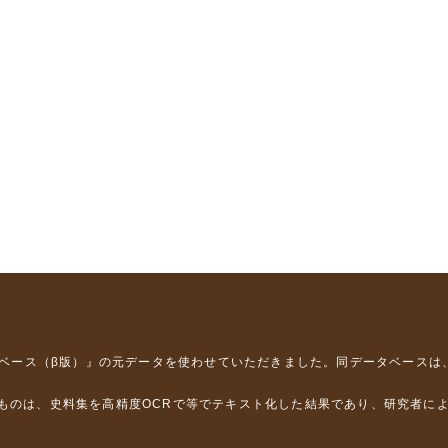
タベース（β版）』
の元データを使わせていただきました。同データベースは
るものは、史料集を高精度OCRで等でテキスト化した結果であり、研究者に