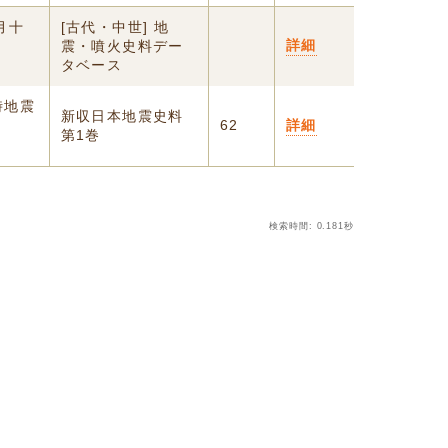
月十
[古代・中世] 地
詳細
、
震・噴火史料デー
タベース
時地震
新収日本地震史料
62
詳細
第1巻
検索時間: 0.181秒