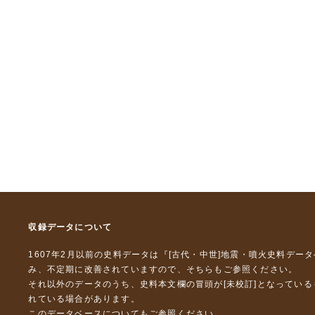
収録データについて
1607年2月以前の史料データは『
[古代・中世]地震・噴火史料デー
み、不定期に改善されていますので、
そちら
もご参照ください。
それ以外のデータのうち、史料本文欄の冒頭が[未校訂]となってい
れている場合があります。
このデータベースについて
もご参照ください。