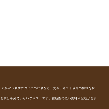
、史料の信頼性についての評価など、史料テキスト以外の情報を含
よる校訂を経ていないテキストです。信頼性の低い史料や記述が含ま