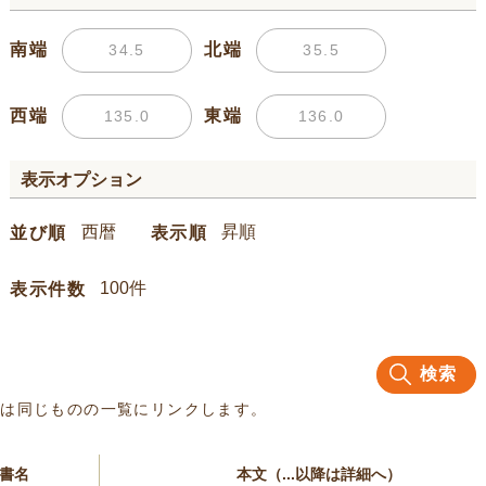
南端
北端
西端
東端
表示オプション
並び順
表示順
表示件数
検索
名は同じものの一覧にリンクします。
書名
本文（...以降は詳細へ）