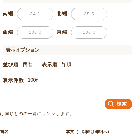
南端
北端
西端
東端
表示オプション
並び順
表示順
表示件数
検索
名は同じものの一覧にリンクします。
書名
本文（...以降は詳細へ）