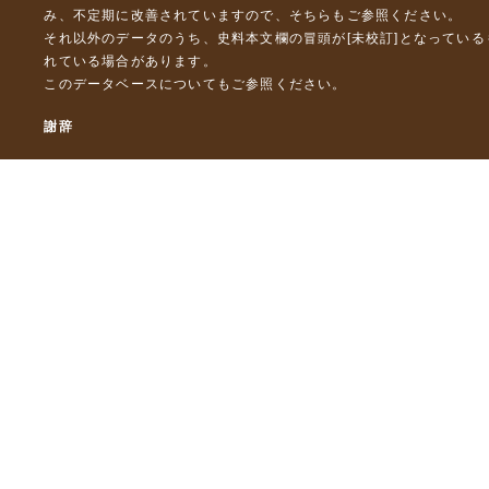
み、不定期に改善されていますので、
そちら
もご参照ください。
それ以外のデータのうち、史料本文欄の冒頭が[未校訂]となってい
れている場合があります。
このデータベースについて
もご参照ください。
謝辞
本データベースおよび格納しているテキストデータの一部の作成に
「災害の軽減に貢献するための地震火山観測研究計画」（文部科
「災害の軽減に貢献するための地震火山観測研究計画（第２次）
「災害の軽減に貢献するための地震火山観測研究計画（第３次）
東京大学デジタルアーカイブズ構築事業
本データベースに格納しているテキストデータの一部は，以下のプ
「ひずみ集中帯の重点的調査観測・研究プロジェクト」（文部科学
「都市の脆弱性が引き起こす激甚災害の軽減化プロジェクト」（文
「古代・中世の地震史料の校訂・データベース化と共有型拡張・活用シ
「古代・中世の全地震史料の校訂・電子化と国際標準震度データベース