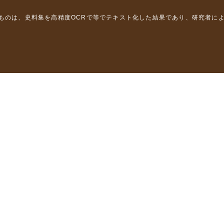
るものは、史料集を高精度OCRで等でテキスト化した結果であり、研究者に
は，以下のプロジェクトの支援を受けました。
学省）
」（文部科学省）
」（文部科学省）
ロジェクトの成果を利用しました。
省委託研究事業、研究代表者 佐竹健治）
部科学省委託研究事業、研究代表者 佐竹健治）
ステムの開発 」（科研費基盤研究(B)18310124、研究代表者 石橋克
構築に関する研究」（科研費基盤研究(A)15201040、研究代表者 石