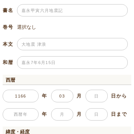
書名
巻号
本文
和暦
西暦
年
月
日から
年
月
日まで
緯度・経度