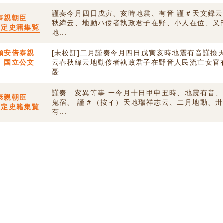
謹奏今月四日戊寅、亥時地震、有音 謹＃天文録
泰親朝臣
秋緯云、地動ハ佞者執政君子在野、小人在位、又
改定史籍集覧
地...
頭安倍泰親
[未校訂]二月謹奏今月四日戊寅亥時地震有音謹撿
〕国立公文
云春秋緯云地動侫者執政君子在野音人民流亡女官
憂...
謹奏 変異等事 一今月十日甲申丑時、地震有音
泰親朝臣
鬼宿、 謹＃（按イ）天地瑞祥志云、二月地動、
改定史籍集覧
有...