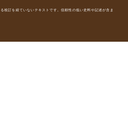
よる校訂を経ていないテキストです。信頼性の低い史料や記述が含ま
彦）
橋克彦）