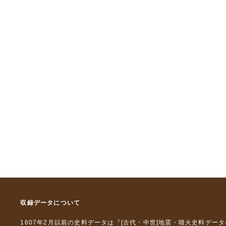
収録データについて
1607年2月以前の史料データは『
[古代・中世]地震・噴火史料デー