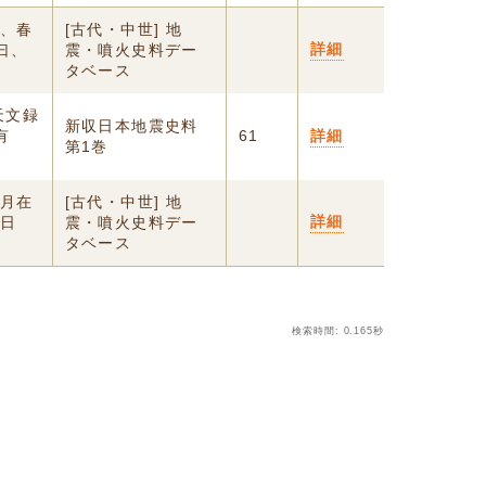
云、春
[古代・中世] 地
詳細
曰、
震・噴火史料デー
タベース
天文録
新収日本地震史料
有
61
詳細
第1巻
、月在
[古代・中世] 地
詳細
卅日
震・噴火史料デー
タベース
検索時間: 0.165秒