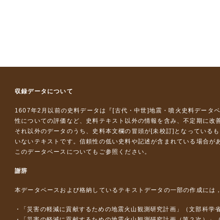
収録データについて
1607年2月以前の史料データは『
[古代・中世]地震・噴火史料データ
性についての評価など、史料テキスト以外の情報を含み、不定期に改
それ以外のデータのうち、史料本文欄の冒頭が[未校訂]となっている
いないテキストです。信頼性の低い史料や記述が含まれている場合が
このデータベースについて
もご参照ください。
謝辞
本データベースおよび格納しているテキストデータの一部の作成には
「災害の軽減に貢献するための地震火山観測研究計画」（文部科学
「災害の軽減に貢献するための地震火山観測研究計画（第２次）」