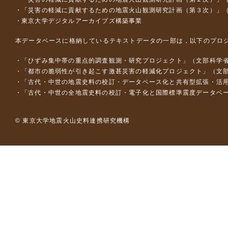
「災害の軽減に貢献するための地震火山観測研究計画（第３次）」
東京大学デジタルアーカイブズ構築事業
本データベースに格納しているテキストデータの一部は，以下のプロ
「ひずみ集中帯の重点的調査観測・研究プロジェクト」（文部科学省
「都市の脆弱性が引き起こす激甚災害の軽減化プロジェクト」（文部
「古代・中世の地震史料の校訂・データベース化と共有型拡張・活用シス
「古代・中世の全地震史料の校訂・電子化と国際標準震度データベース構
© 東京大学地震火山史料連携研究機構