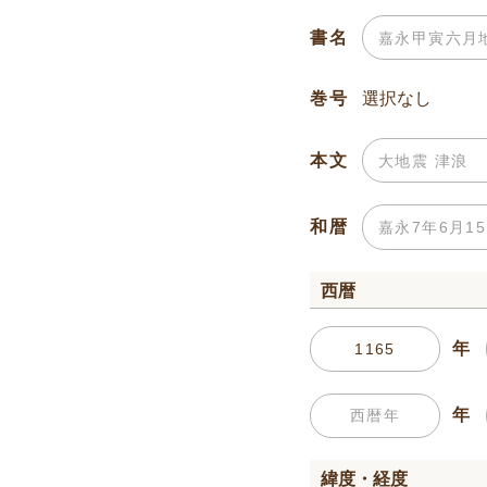
書名
巻号
本文
和暦
西暦
年
年
緯度・経度