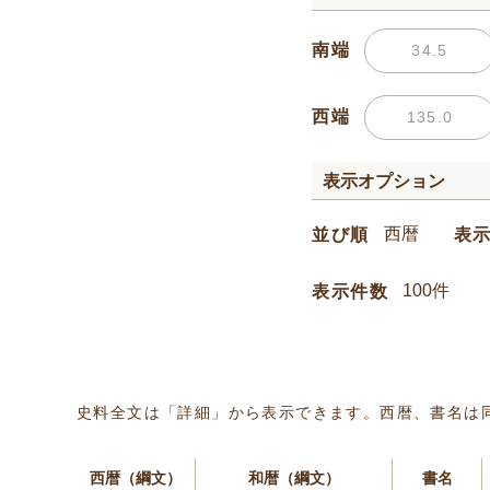
南端
西端
表示オプション
並び順
表
表示件数
史料全文は「詳細」から表示できます。西暦、書名は
西暦（綱文）
和暦（綱文）
書名