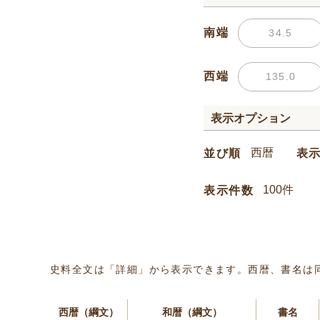
南端
西端
表示オプション
並び順
表
表示件数
史料全文は「詳細」から表示できます。西暦、書名は
西暦（綱文）
和暦（綱文）
書名