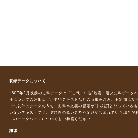
収録データについて
1607年2月以前の史料データは『
[古代・中世]地震・噴火史料データ
性についての評価など、史料テキスト以外の情報を含み、不定期に改
それ以外のデータのうち、史料本文欄の冒頭が[未校訂]となっている
いないテキストです。信頼性の低い史料や記述が含まれている場合が
このデータベースについて
もご参照ください。
謝辞