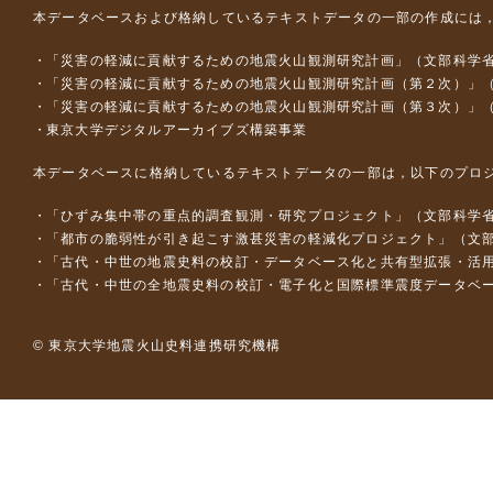
本データベースおよび格納しているテキストデータの一部の作成には
「災害の軽減に貢献するための地震火山観測研究計画」（文部科学
「災害の軽減に貢献するための地震火山観測研究計画（第２次）」
「災害の軽減に貢献するための地震火山観測研究計画（第３次）」
東京大学デジタルアーカイブズ構築事業
本データベースに格納しているテキストデータの一部は，以下のプロ
「ひずみ集中帯の重点的調査観測・研究プロジェクト」（文部科学省
「都市の脆弱性が引き起こす激甚災害の軽減化プロジェクト」（文部
「古代・中世の地震史料の校訂・データベース化と共有型拡張・活用シス
「古代・中世の全地震史料の校訂・電子化と国際標準震度データベース構
© 東京大学地震火山史料連携研究機構