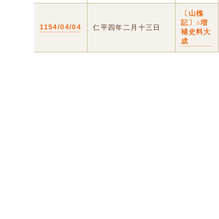
〔山槐
記〕○増
1154/04/04
仁平四年二月十三日
補史料大
成