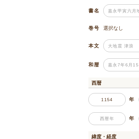
書名
巻号
本文
和暦
西暦
年
年
緯度・経度