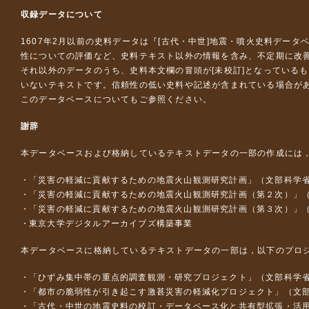
収録データについて
1607年2月以前の史料データは『
[古代・中世]地震・噴火史料データ
性についての評価など、史料テキスト以外の情報を含み、不定期に改
それ以外のデータのうち、史料本文欄の冒頭が[未校訂]となっている
いないテキストです。信頼性の低い史料や記述が含まれている場合が
このデータベースについて
もご参照ください。
謝辞
本データベースおよび格納しているテキストデータの一部の作成には
「災害の軽減に貢献するための地震火山観測研究計画」（文部科学
「災害の軽減に貢献するための地震火山観測研究計画（第２次）」
「災害の軽減に貢献するための地震火山観測研究計画（第３次）」
東京大学デジタルアーカイブズ構築事業
本データベースに格納しているテキストデータの一部は，以下のプロ
「ひずみ集中帯の重点的調査観測・研究プロジェクト」（文部科学省
「都市の脆弱性が引き起こす激甚災害の軽減化プロジェクト」（文部
「古代・中世の地震史料の校訂・データベース化と共有型拡張・活用シス