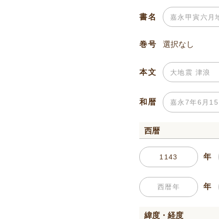
書名
巻号
本文
和暦
西暦
年
年
緯度・経度