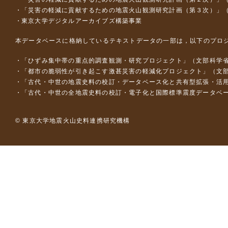
「災害の軽減に貢献するための地震火山観測研究計画（第３次）」
東京大学デジタルアーカイブズ構築事業
本データベースに格納しているテキストデータの一部は，以下のプロ
「ひずみ集中帯の重点的調査観測・研究プロジェクト」（文部科学省
「都市の脆弱性が引き起こす激甚災害の軽減化プロジェクト」（文部
「古代・中世の地震史料の校訂・データベース化と共有型拡張・活用シス
「古代・中世の全地震史料の校訂・電子化と国際標準震度データベース構
© 東京大学地震火山史料連携研究機構