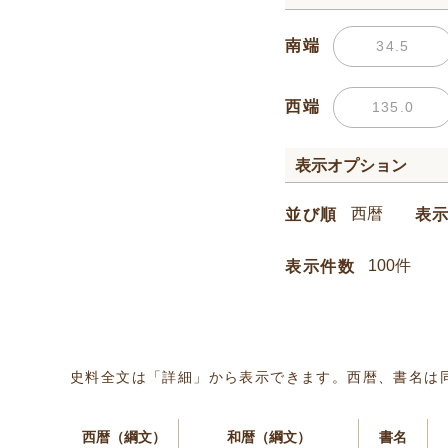
南端
西端
表示オプション
並び順
表
表示件数
史料全文は「詳細」から表示できます。西暦、書名は
西暦（綱文）
和暦（綱文）
書名