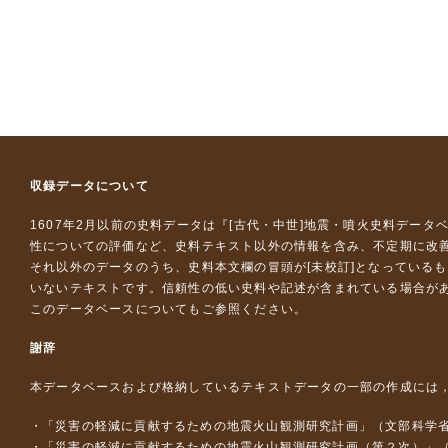
収録データについて
1607年2月以前の史料データは『
[古代・中世]地震・噴火史料データ
性についての評価など、史料テキスト以外の情報を含み、不定期に改
それ以外のデータのうち、史料本文欄の冒頭が[未校訂]となっている
いないテキストです。信頼性の低い史料や記述が含まれている場合が
このデータベースについて
もご参照ください。
謝辞
本データベースおよび格納しているテキストデータの一部の作成には
「災害の軽減に貢献するための地震火山観測研究計画」（文部科学
「災害の軽減に貢献するための地震火山観測研究計画（第２次）」