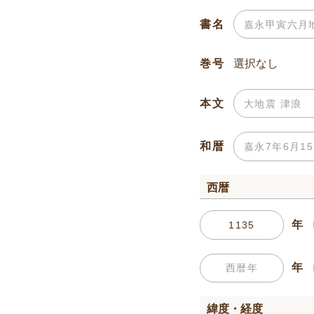
書名
巻号
本文
和暦
西暦
年
年
緯度・経度