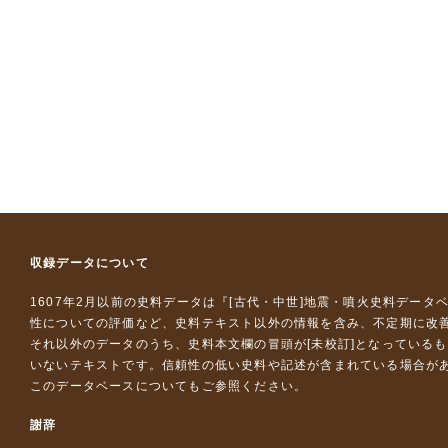
収録データについて
1607年2月以前の史料データは『
[古代・中世]地震・噴火史料データ
性についての評価など、史料テキスト以外の情報を含み、不定期に改
それ以外のデータのうち、史料本文欄の冒頭が[未校訂]となっている
いないテキストです。信頼性の低い史料や記述が含まれている場合が
このデータベースについて
もご参照ください。
謝辞