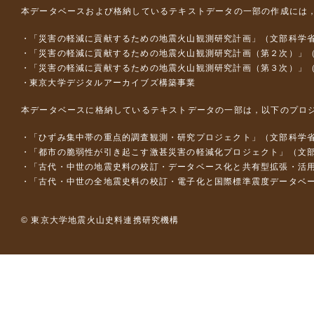
本データベースおよび格納しているテキストデータの一部の作成には
「災害の軽減に貢献するための地震火山観測研究計画」（文部科学
「災害の軽減に貢献するための地震火山観測研究計画（第２次）」
「災害の軽減に貢献するための地震火山観測研究計画（第３次）」
東京大学デジタルアーカイブズ構築事業
本データベースに格納しているテキストデータの一部は，以下のプロ
「ひずみ集中帯の重点的調査観測・研究プロジェクト」（文部科学省
「都市の脆弱性が引き起こす激甚災害の軽減化プロジェクト」（文部
「古代・中世の地震史料の校訂・データベース化と共有型拡張・活用シス
「古代・中世の全地震史料の校訂・電子化と国際標準震度データベース構
© 東京大学地震火山史料連携研究機構