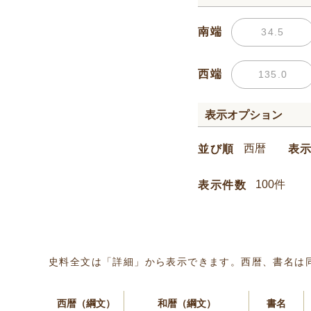
南端
西端
表示オプション
並び順
表
表示件数
史料全文は「詳細」から表示できます。西暦、書名は
西暦（綱文）
和暦（綱文）
書名