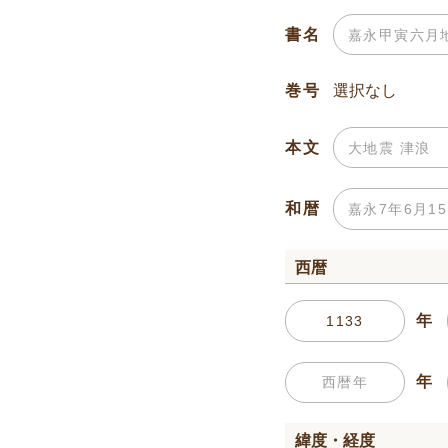
書名
巻号
本文
和暦
西暦
年
年
緯度・経度