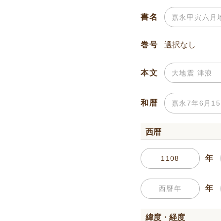
書名
巻号
本文
和暦
西暦
年
年
緯度・経度