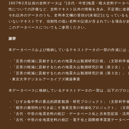
1607年2月以前の史料データは『
[古代・中世]地震・噴火史料データ
性についての評価など、史料テキスト以外の情報を含み、不定期に改
それ以外のデータのうち、史料本文欄の冒頭が[未校訂]となっている
いないテキストです。信頼性の低い史料や記述が含まれている場合が
このデータベースについて
もご参照ください。
謝辞
本データベースおよび格納しているテキストデータの一部の作成には
「災害の軽減に貢献するための地震火山観測研究計画」（文部科学
「災害の軽減に貢献するための地震火山観測研究計画（第２次）」
「災害の軽減に貢献するための地震火山観測研究計画（第３次）」
東京大学デジタルアーカイブズ構築事業
本データベースに格納しているテキストデータの一部は，以下のプロ
「ひずみ集中帯の重点的調査観測・研究プロジェクト」（文部科学省
「都市の脆弱性が引き起こす激甚災害の軽減化プロジェクト」（文部
「古代・中世の地震史料の校訂・データベース化と共有型拡張・活用シス
「古代・中世の全地震史料の校訂・電子化と国際標準震度データベース構