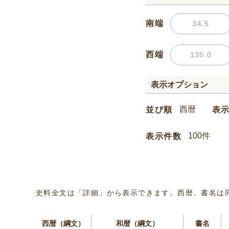
南端
西端
表示オプション
並び順
表
表示件数
史料全文は「詳細」から表示できます。西暦、書名は
西暦（綱文）
和暦（綱文）
書名