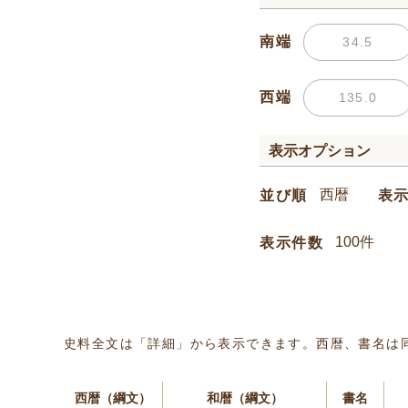
南端
西端
表示オプション
並び順
表
表示件数
史料全文は「詳細」から表示できます。西暦、書名は
西暦（綱文）
和暦（綱文）
書名