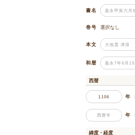
書名
巻号
本文
和暦
西暦
年
年
緯度・経度