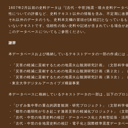
1607年2月以前の史料データは『
[古代・中世]地震・噴火史料データ
性についての評価など、史料テキスト以外の情報を含み、不定期に改
それ以外のデータのうち、史料本文欄の冒頭が[未校訂]となっている
いないテキストです。信頼性の低い史料や記述が含まれている場合が
このデータベースについて
もご参照ください。
謝辞
本データベースおよび格納しているテキストデータの一部の作成には
「災害の軽減に貢献するための地震火山観測研究計画」（文部科学
「災害の軽減に貢献するための地震火山観測研究計画（第２次）」
「災害の軽減に貢献するための地震火山観測研究計画（第３次）」
東京大学デジタルアーカイブズ構築事業
本データベースに格納しているテキストデータの一部は，以下のプロ
「ひずみ集中帯の重点的調査観測・研究プロジェクト」（文部科学省
「都市の脆弱性が引き起こす激甚災害の軽減化プロジェクト」（文部
「古代・中世の地震史料の校訂・データベース化と共有型拡張・活用シス
「古代・中世の全地震史料の校訂・電子化と国際標準震度データベース構