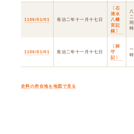
〔石
清水
1106/01/01
長治二年十一月十七日
八幡
宮記
時
録〕
〔師
1106/01/01
長治二年十一月十七日
守
記〕
史料の所在地を地図で見る