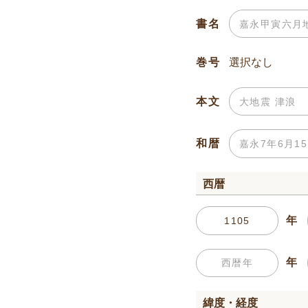
書名
巻号
本文
和暦
西暦
年
年
緯度・経度