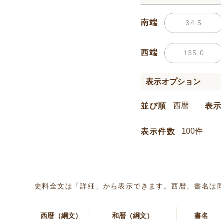
南端
西端
表示オプション
並び順
表
表示件数
史料全文は「詳細」から表示できます。西暦、書名は
西暦（綱文）
和暦（綱文）
書名