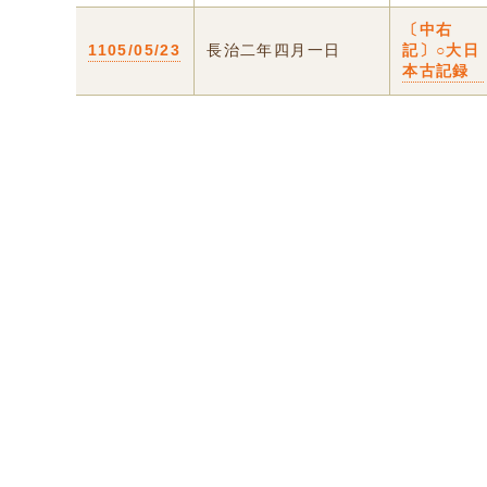
〔中右
1105/05/23
長治二年四月一日
記〕○大日
本古記録