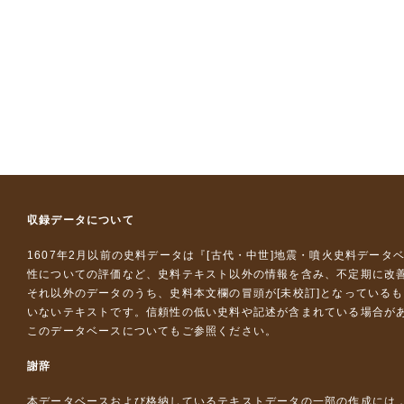
収録データについて
1607年2月以前の史料データは『
[古代・中世]地震・噴火史料データ
性についての評価など、史料テキスト以外の情報を含み、不定期に改
それ以外のデータのうち、史料本文欄の冒頭が[未校訂]となっている
いないテキストです。信頼性の低い史料や記述が含まれている場合が
このデータベースについて
もご参照ください。
謝辞
本データベースおよび格納しているテキストデータの一部の作成には