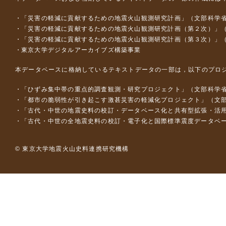
「災害の軽減に貢献するための地震火山観測研究計画」（文部科学
「災害の軽減に貢献するための地震火山観測研究計画（第２次）」
「災害の軽減に貢献するための地震火山観測研究計画（第３次）」
東京大学デジタルアーカイブズ構築事業
本データベースに格納しているテキストデータの一部は，以下のプロ
「ひずみ集中帯の重点的調査観測・研究プロジェクト」（文部科学省
「都市の脆弱性が引き起こす激甚災害の軽減化プロジェクト」（文部
「古代・中世の地震史料の校訂・データベース化と共有型拡張・活用シス
「古代・中世の全地震史料の校訂・電子化と国際標準震度データベース構
© 東京大学地震火山史料連携研究機構