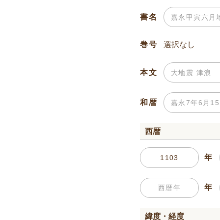
書名
巻号
本文
和暦
西暦
年
年
緯度・経度