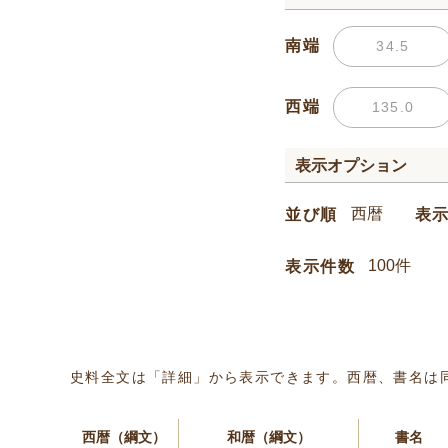
南端
西端
表示オプション
並び順
表
表示件数
史料全文は「詳細」から表示できます。西暦、書名は
西暦（綱文）
和暦（綱文）
書名