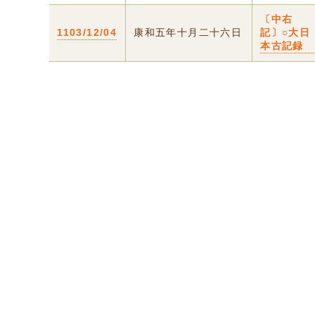
〔中右
1103/12/04
康和五年十月二十六日
記〕○大日
本古記録