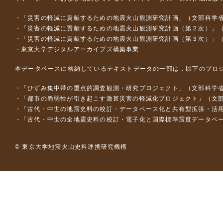
「災害の軽減に貢献するための地震火山観測研究計画」（文部科学
「災害の軽減に貢献するための地震火山観測研究計画（第２次）」
「災害の軽減に貢献するための地震火山観測研究計画（第３次）」
東京大学デジタルアーカイブズ構築事業
本データベースに格納しているテキストデータの一部は，以下のプロ
「ひずみ集中帯の重点的調査観測・研究プロジェクト」（文部科学省
「都市の脆弱性が引き起こす激甚災害の軽減化プロジェクト」（文部
「古代・中世の地震史料の校訂・データベース化と共有型拡張・活用シス
「古代・中世の全地震史料の校訂・電子化と国際標準震度データベース構
© 東京大学地震火山史料連携研究機構