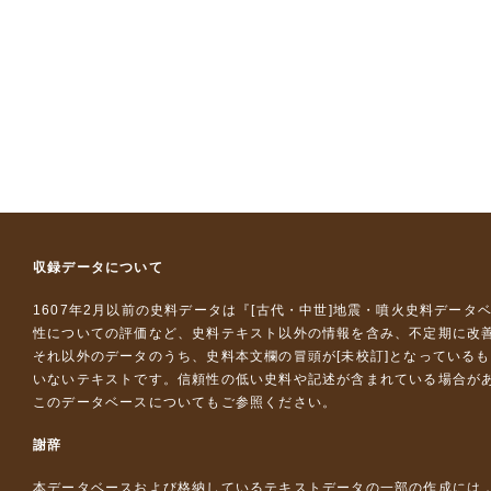
収録データについて
1607年2月以前の史料データは『
[古代・中世]地震・噴火史料データ
性についての評価など、史料テキスト以外の情報を含み、不定期に改
それ以外のデータのうち、史料本文欄の冒頭が[未校訂]となっている
いないテキストです。信頼性の低い史料や記述が含まれている場合が
このデータベースについて
もご参照ください。
謝辞
本データベースおよび格納しているテキストデータの一部の作成には