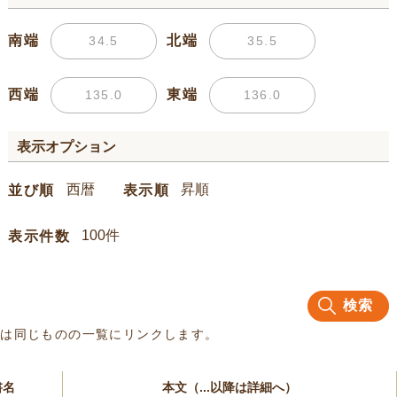
南端
北端
西端
東端
表示オプション
並び順
表示順
表示件数
検索
名は同じものの一覧にリンクします。
書名
本文（...以降は詳細へ）