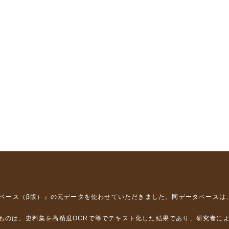
タベース（β版）』
の元データを使わせていただきました。同データベースは
るものは、史料集を高精度OCRで等でテキスト化した結果であり、研究者に