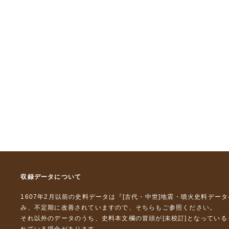
収録データについて
1607年2月以前の史料データは『
[古代・中世]地震・噴火史料デー
み、不定期に改善されていますので、
そちら
もご参照ください。
それ以外のデータのうち、史料本文欄の冒頭が[未校訂]となってい