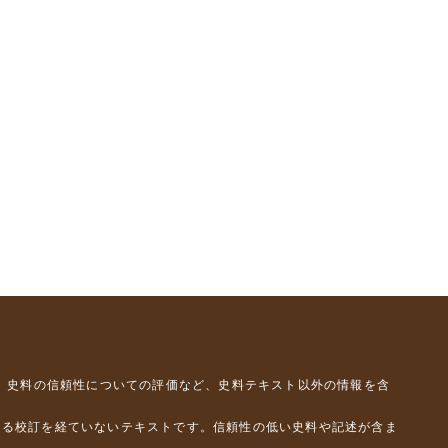
、史料の信頼性についての評価など、史料テキスト以外の情報を含
よる校訂を経ていないテキストです。信頼性の低い史料や記述が含ま