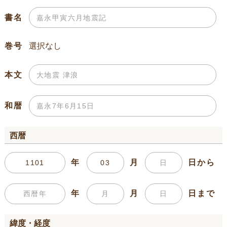
書名
巻号
本文
和暦
西暦
年
月
日から
年
月
日まで
緯度・経度