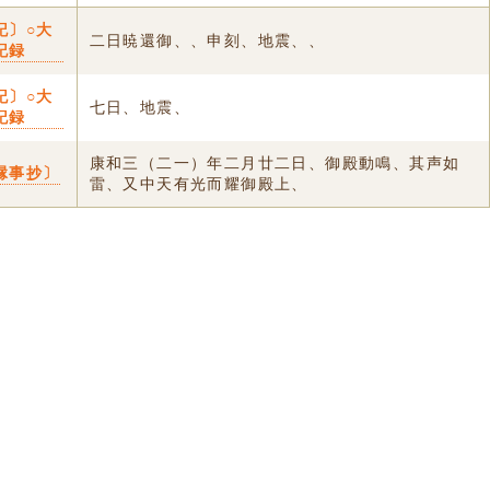
記〕○大
二日暁還御、、申刻、地震、、
記録
記〕○大
七日、地震、
記録
康和三（二一）年二月廿二日、御殿動鳴、其声如
縁事抄〕
雷、又中天有光而耀御殿上、