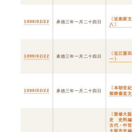
〔近衛家
1099/02/22
承徳三年一月二十四日
八〕
〔近江栗
1099/02/22
承徳三年一月二十四日
一〕
〔本朝世紀
1099/02/22
承徳三年一月二十四日
都静嘉堂
〔新修大
史 史料編
古代・中
大阪市史