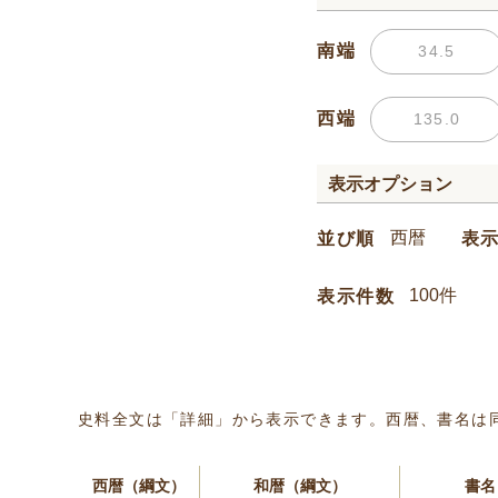
南端
西端
表示オプション
並び順
表
表示件数
史料全文は「詳細」から表示できます。西暦、書名は
西暦（綱文）
和暦（綱文）
書名