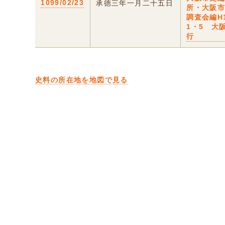
1099/02/23
承徳三年一月二十五日
所・大阪
調査会編H
1・5 大
行
史料の所在地を地図で見る