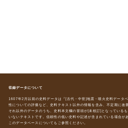
収録データについて
1607年2月以前の史料データは『
[古代・中世]地震・噴火史料データ
性についての評価など、史料テキスト以外の情報を含み、不定期に改
それ以外のデータのうち、史料本文欄の冒頭が[未校訂]となっている
いないテキストです。信頼性の低い史料や記述が含まれている場合が
このデータベースについて
もご参照ください。