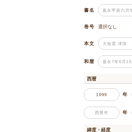
書名
巻号
本文
和暦
西暦
年
年
緯度・経度