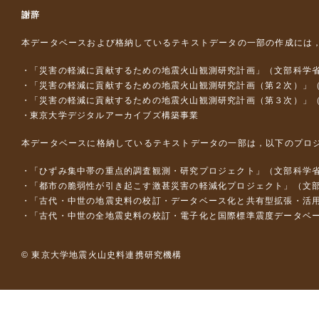
謝辞
本データベースおよび格納しているテキストデータの一部の作成には
「災害の軽減に貢献するための地震火山観測研究計画」（文部科学
「災害の軽減に貢献するための地震火山観測研究計画（第２次）」
「災害の軽減に貢献するための地震火山観測研究計画（第３次）」
東京大学デジタルアーカイブズ構築事業
本データベースに格納しているテキストデータの一部は，以下のプロ
「ひずみ集中帯の重点的調査観測・研究プロジェクト」（文部科学省
「都市の脆弱性が引き起こす激甚災害の軽減化プロジェクト」（文部
「古代・中世の地震史料の校訂・データベース化と共有型拡張・活用シス
「古代・中世の全地震史料の校訂・電子化と国際標準震度データベース構
© 東京大学地震火山史料連携研究機構