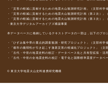
「災害の軽減に貢献するための地震火山観測研究計画」（文部科学
「災害の軽減に貢献するための地震火山観測研究計画（第２次）」
「災害の軽減に貢献するための地震火山観測研究計画（第３次）」
東京大学デジタルアーカイブズ構築事業
本データベースに格納しているテキストデータの一部は，以下のプロ
「ひずみ集中帯の重点的調査観測・研究プロジェクト」（文部科学省
「都市の脆弱性が引き起こす激甚災害の軽減化プロジェクト」（文部
「古代・中世の地震史料の校訂・データベース化と共有型拡張・活用シス
「古代・中世の全地震史料の校訂・電子化と国際標準震度データベース構
© 東京大学地震火山史料連携研究機構