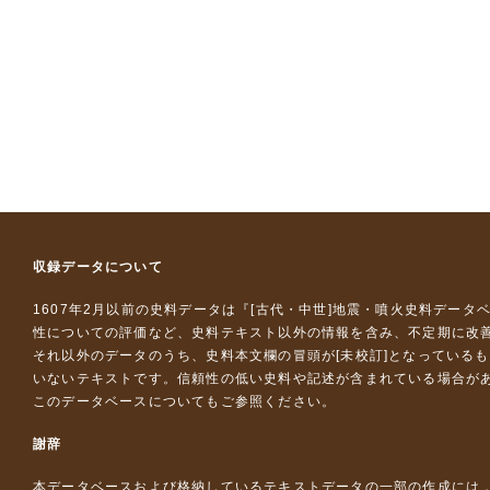
収録データについて
1607年2月以前の史料データは『
[古代・中世]地震・噴火史料データ
性についての評価など、史料テキスト以外の情報を含み、不定期に改
それ以外のデータのうち、史料本文欄の冒頭が[未校訂]となっている
いないテキストです。信頼性の低い史料や記述が含まれている場合が
このデータベースについて
もご参照ください。
謝辞
本データベースおよび格納しているテキストデータの一部の作成には