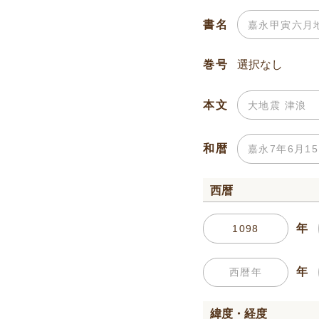
書名
巻号
本文
和暦
西暦
年
年
緯度・経度