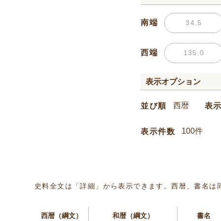
南端
西端
表示オプション
並び順
表
表示件数
史料全文は「詳細」から表示できます。西暦、書名は
西暦（綱文）
和暦（綱文）
書名