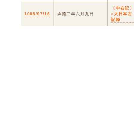
〔中右記
1098/07/16
承徳二年六月九日
○大日本古
記録