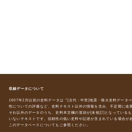
収録データについて
1607年2月以前の史料データは『
[古代・中世]地震・噴火史料データ
性についての評価など、史料テキスト以外の情報を含み、不定期に改
それ以外のデータのうち、史料本文欄の冒頭が[未校訂]となっている
いないテキストです。信頼性の低い史料や記述が含まれている場合が
このデータベースについて
もご参照ください。