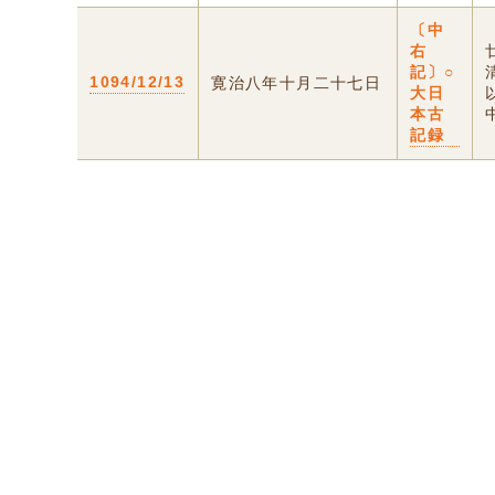
〔中
右
記〕○
1094/12/13
寛治八年十月二十七日
大日
本古
記録