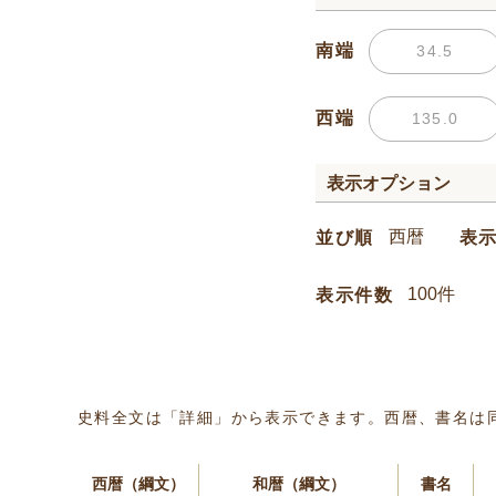
南端
西端
表示オプション
並び順
表
表示件数
史料全文は「詳細」から表示できます。西暦、書名は
西暦（綱文）
和暦（綱文）
書名