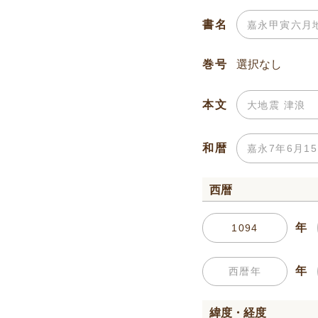
書名
巻号
本文
和暦
西暦
年
年
緯度・経度