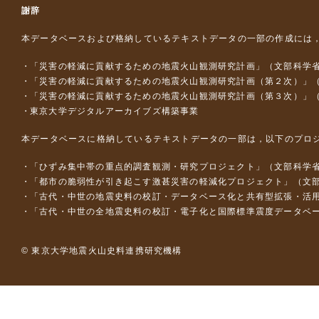
謝辞
本データベースおよび格納しているテキストデータの一部の作成には
「災害の軽減に貢献するための地震火山観測研究計画」（文部科学
「災害の軽減に貢献するための地震火山観測研究計画（第２次）」
「災害の軽減に貢献するための地震火山観測研究計画（第３次）」
東京大学デジタルアーカイブズ構築事業
本データベースに格納しているテキストデータの一部は，以下のプロ
「ひずみ集中帯の重点的調査観測・研究プロジェクト」（文部科学省
「都市の脆弱性が引き起こす激甚災害の軽減化プロジェクト」（文部
「古代・中世の地震史料の校訂・データベース化と共有型拡張・活用シス
「古代・中世の全地震史料の校訂・電子化と国際標準震度データベース構
© 東京大学地震火山史料連携研究機構