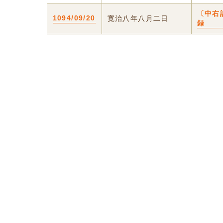
〔中右
1094/09/20
寛治八年八月二日
録