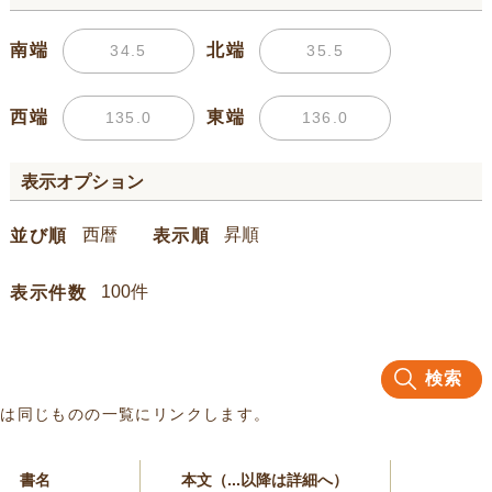
南端
北端
西端
東端
表示オプション
並び順
表示順
表示件数
検索
名は同じものの一覧にリンクします。
書名
本文（...以降は詳細へ）