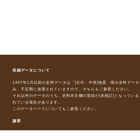
収録データについて
1607年2月以前の史料データは『
[古代・中世]地震・噴火史料デー
み、不定期に改善されていますので、
そちら
もご参照ください。
それ以外のデータのうち、史料本文欄の冒頭が[未校訂]となってい
れている場合があります。
このデータベースについて
もご参照ください。
謝辞
本データベースおよび格納しているテキストデータの一部の作成に