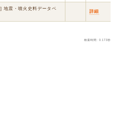
世] 地震・噴火史料データベ
詳細
検索時間: 0.173秒