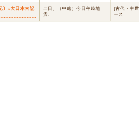
記〕○大日本古記
二日、（中略）今日午時地
[古代・中
震、
ース