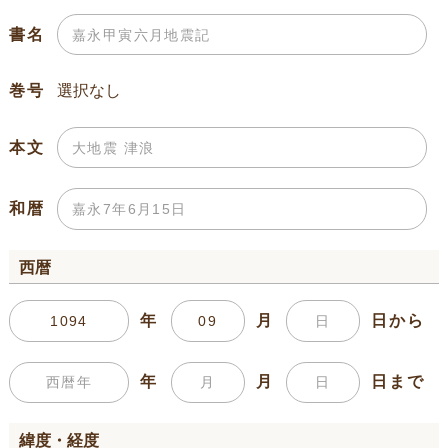
書名
巻号
本文
和暦
西暦
年
月
日から
年
月
日まで
緯度・経度