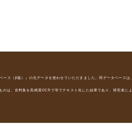
タベース（β版）』
の元データを使わせていただきました。同データベースは
るものは、史料集を高精度OCRで等でテキスト化した結果であり、研究者に
は，以下のプロジェクトの支援を受けました。