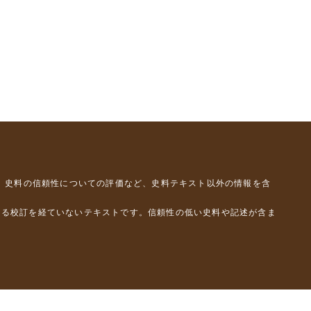
、史料の信頼性についての評価など、史料テキスト以外の情報を含
よる校訂を経ていないテキストです。信頼性の低い史料や記述が含ま