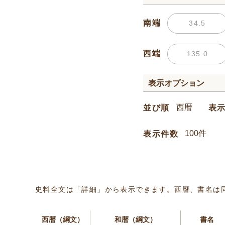
南端
西端
表示オプション
並び順
表
表示件数
史料全文は「詳細」から表示できます。西暦、書名は
西暦（綱文）
和暦（綱文）
書名