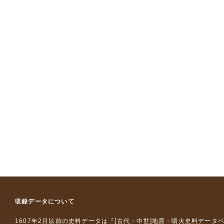
収録データについて
1607年2月以前の史料データは『
[古代・中世]地震・噴火史料データ