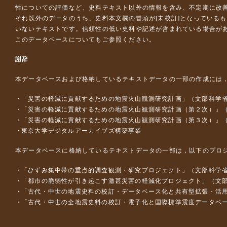
性についての評価など、史料テキスト以外の情報を含み、不定期に改
それ以外のデータのうち、史料本文欄の冒頭が[未校訂]となっている
いないテキストです。信頼性の低い史料や記述が含まれている場合が
このデータベースについて
もご参照ください。
謝辞
本データベースおよび格納しているテキストデータの一部の作成には
「災害の軽減に貢献するための地震火山観測研究計画」（文部科学
「災害の軽減に貢献するための地震火山観測研究計画（第２次）」
「災害の軽減に貢献するための地震火山観測研究計画（第３次）」
東京大学デジタルアーカイブズ構築事業
本データベースに格納しているテキストデータの一部は，以下のプロ
「ひずみ集中帯の重点的調査観測・研究プロジェクト」（文部科学省
「都市の脆弱性が引き起こす激甚災害の軽減化プロジェクト」（文部
「古代・中世の地震史料の校訂・データベース化と共有型拡張・活用シス
「古代・中世の全地震史料の校訂・電子化と国際標準震度データベース構