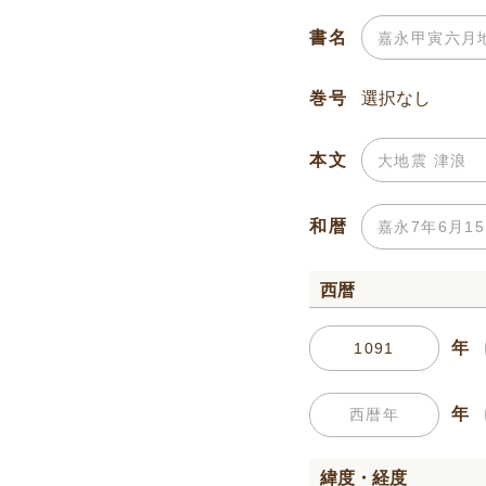
書名
巻号
本文
和暦
西暦
年
年
緯度・経度