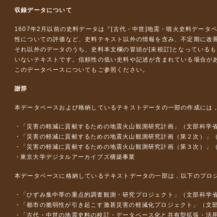
収録データについて
1607年2月以前の史料データは『
[古代・中世]地震・噴火史料データ
性についての評価など、史料テキスト以外の情報を含み、不定期に改
それ以外のデータのうち、史料本文欄の冒頭が[未校訂]となっている
いないテキストです。信頼性の低い史料や記述が含まれている場合が
このデータベースについて
もご参照ください。
謝辞
本データベースおよび格納しているテキストデータの一部の作成には
「災害の軽減に貢献するための地震火山観測研究計画」（文部科学
「災害の軽減に貢献するための地震火山観測研究計画（第２次）」
「災害の軽減に貢献するための地震火山観測研究計画（第３次）」
東京大学デジタルアーカイブズ構築事業
本データベースに格納しているテキストデータの一部は，以下のプロ
「ひずみ集中帯の重点的調査観測・研究プロジェクト」（文部科学省
「都市の脆弱性が引き起こす激甚災害の軽減化プロジェクト」（文部
「古代・中世の地震史料の校訂・データベース化と共有型拡張・活用シス