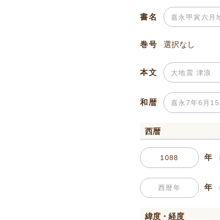
書名
巻号
本文
和暦
西暦
年
年
緯度・経度