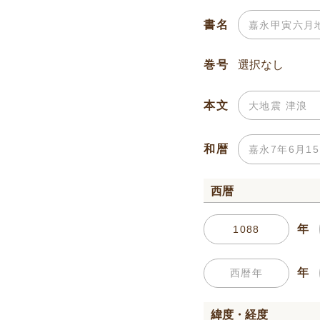
書名
巻号
本文
和暦
西暦
年
年
緯度・経度