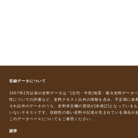
収録データについて
1607年2月以前の史料データは『
[古代・中世]地震・噴火史料データ
性についての評価など、史料テキスト以外の情報を含み、不定期に改
それ以外のデータのうち、史料本文欄の冒頭が[未校訂]となっている
いないテキストです。信頼性の低い史料や記述が含まれている場合が
このデータベースについて
もご参照ください。
謝辞