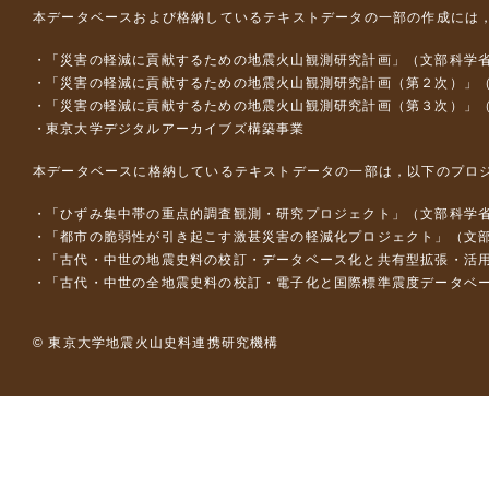
本データベースおよび格納しているテキストデータの一部の作成には
「災害の軽減に貢献するための地震火山観測研究計画」（文部科学
「災害の軽減に貢献するための地震火山観測研究計画（第２次）」
「災害の軽減に貢献するための地震火山観測研究計画（第３次）」
東京大学デジタルアーカイブズ構築事業
本データベースに格納しているテキストデータの一部は，以下のプロ
「ひずみ集中帯の重点的調査観測・研究プロジェクト」（文部科学省
「都市の脆弱性が引き起こす激甚災害の軽減化プロジェクト」（文部
「古代・中世の地震史料の校訂・データベース化と共有型拡張・活用シス
「古代・中世の全地震史料の校訂・電子化と国際標準震度データベース構
© 東京大学地震火山史料連携研究機構