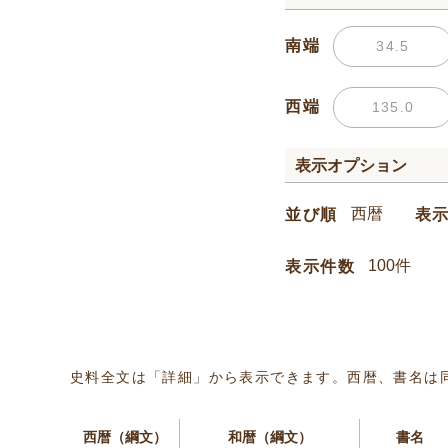
南端
西端
表示オプション
並び順
表
表示件数
史料全文は「詳細」から表示できます。西暦、書名は
西暦（綱文）
和暦（綱文）
書名