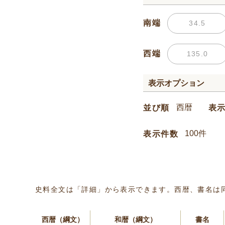
南端
西端
表示オプション
並び順
表
表示件数
史料全文は「詳細」から表示できます。西暦、書名は
西暦（綱文）
和暦（綱文）
書名