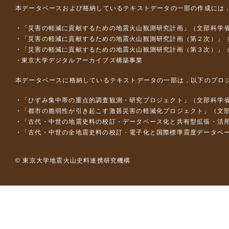
本データベースおよび格納しているテキストデータの一部の作成には
「災害の軽減に貢献するための地震火山観測研究計画」（文部科学
「災害の軽減に貢献するための地震火山観測研究計画（第２次）」
「災害の軽減に貢献するための地震火山観測研究計画（第３次）」
東京大学デジタルアーカイブズ構築事業
本データベースに格納しているテキストデータの一部は，以下のプロ
「ひずみ集中帯の重点的調査観測・研究プロジェクト」（文部科学省
「都市の脆弱性が引き起こす激甚災害の軽減化プロジェクト」（文部
「古代・中世の地震史料の校訂・データベース化と共有型拡張・活用シス
「古代・中世の全地震史料の校訂・電子化と国際標準震度データベース構
© 東京大学地震火山史料連携研究機構