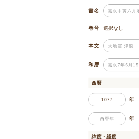
書名
巻号
本文
和暦
西暦
年
年
緯度・経度