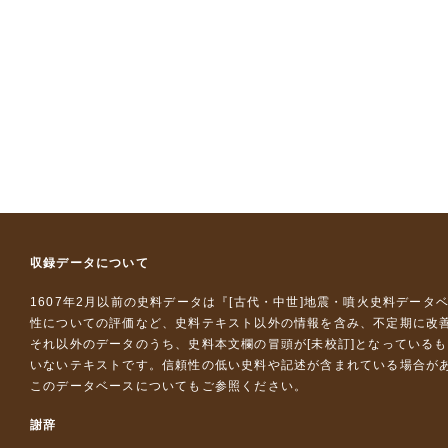
収録データについて
1607年2月以前の史料データは『
[古代・中世]地震・噴火史料データ
性についての評価など、史料テキスト以外の情報を含み、不定期に改
それ以外のデータのうち、史料本文欄の冒頭が[未校訂]となっている
いないテキストです。信頼性の低い史料や記述が含まれている場合が
このデータベースについて
もご参照ください。
謝辞