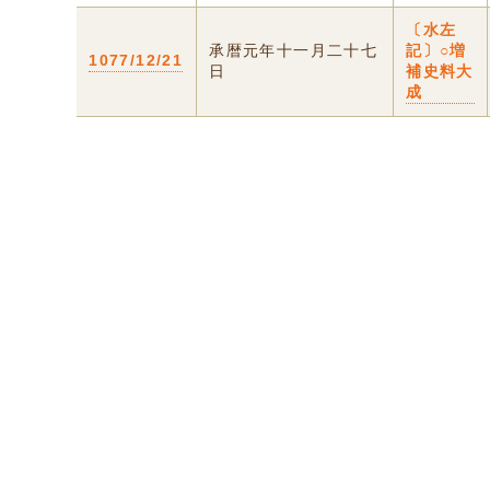
〔水左
承暦元年十一月二十七
記〕○増
1077/12/21
日
補史料大
成