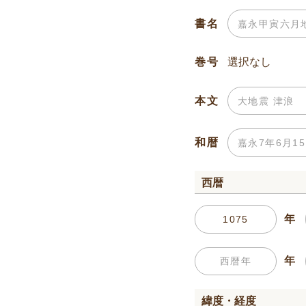
書名
巻号
本文
和暦
西暦
年
年
緯度・経度