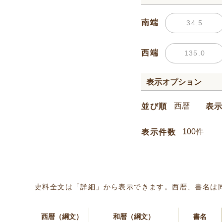
南端
西端
表示オプション
並び順
表
表示件数
史料全文は「詳細」から表示できます。西暦、書名は
西暦（綱文）
和暦（綱文）
書名