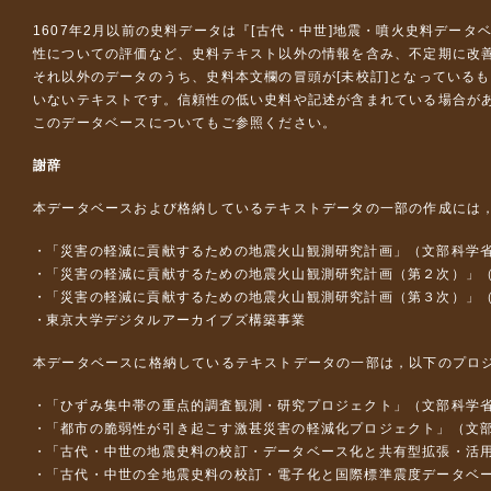
1607年2月以前の史料データは『
[古代・中世]地震・噴火史料データ
性についての評価など、史料テキスト以外の情報を含み、不定期に改
それ以外のデータのうち、史料本文欄の冒頭が[未校訂]となっている
いないテキストです。信頼性の低い史料や記述が含まれている場合が
このデータベースについて
もご参照ください。
謝辞
本データベースおよび格納しているテキストデータの一部の作成には
「災害の軽減に貢献するための地震火山観測研究計画」（文部科学
「災害の軽減に貢献するための地震火山観測研究計画（第２次）」
「災害の軽減に貢献するための地震火山観測研究計画（第３次）」
東京大学デジタルアーカイブズ構築事業
本データベースに格納しているテキストデータの一部は，以下のプロ
「ひずみ集中帯の重点的調査観測・研究プロジェクト」（文部科学省
「都市の脆弱性が引き起こす激甚災害の軽減化プロジェクト」（文部
「古代・中世の地震史料の校訂・データベース化と共有型拡張・活用シス
「古代・中世の全地震史料の校訂・電子化と国際標準震度データベース構