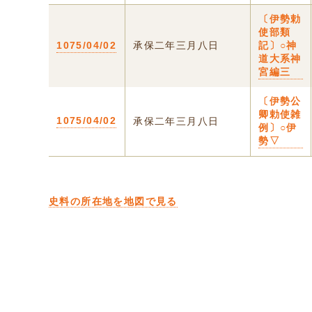
〔伊勢勅
使部類
1075/04/02
承保二年三月八日
記〕○神
道大系神
宮編三
〔伊勢公
卿勅使雑
1075/04/02
承保二年三月八日
例〕○伊
勢▽
史料の所在地を地図で見る