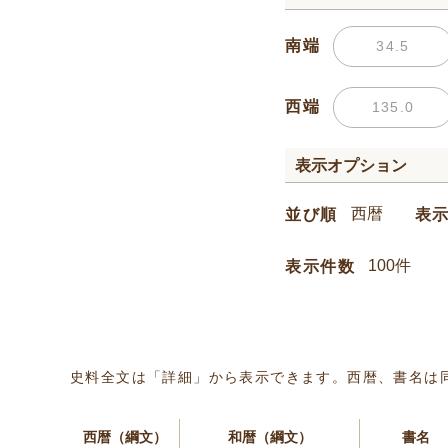
南端
西端
表示オプション
並び順
表
表示件数
史料全文は「詳細」から表示できます。西暦、書名は
西暦（綱文）
和暦（綱文）
書名