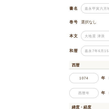
書名
巻号
本文
和暦
西暦
年
年
緯度・経度