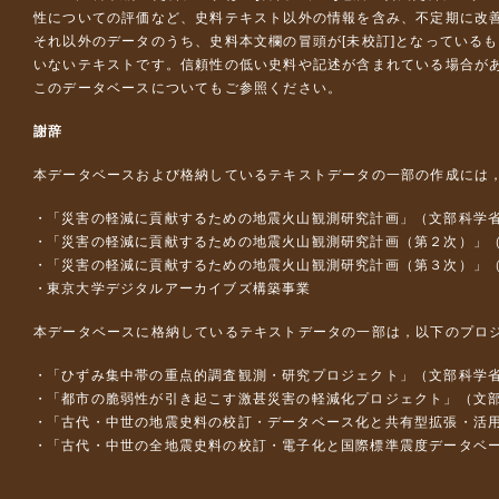
性についての評価など、史料テキスト以外の情報を含み、不定期に改
それ以外のデータのうち、史料本文欄の冒頭が[未校訂]となっている
いないテキストです。信頼性の低い史料や記述が含まれている場合が
このデータベースについて
もご参照ください。
謝辞
本データベースおよび格納しているテキストデータの一部の作成には
「災害の軽減に貢献するための地震火山観測研究計画」（文部科学
「災害の軽減に貢献するための地震火山観測研究計画（第２次）」
「災害の軽減に貢献するための地震火山観測研究計画（第３次）」
東京大学デジタルアーカイブズ構築事業
本データベースに格納しているテキストデータの一部は，以下のプロ
「ひずみ集中帯の重点的調査観測・研究プロジェクト」（文部科学省
「都市の脆弱性が引き起こす激甚災害の軽減化プロジェクト」（文部
「古代・中世の地震史料の校訂・データベース化と共有型拡張・活用シス
「古代・中世の全地震史料の校訂・電子化と国際標準震度データベース構