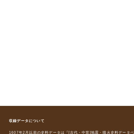
収録データについて
1607年2月以前の史料データは『
[古代・中世]地震・噴火史料データ