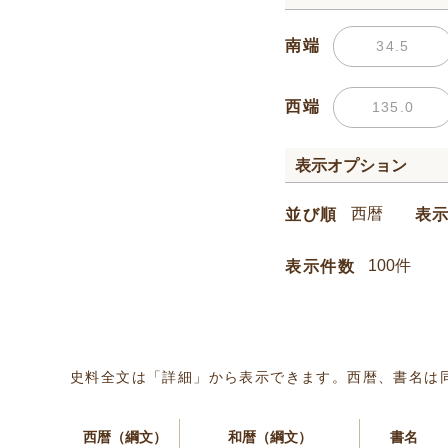
南端
西端
表示オプション
並び順
表
表示件数
史料全文は「詳細」から表示できます。西暦、書名は
西暦（綱文）
和暦（綱文）
書名