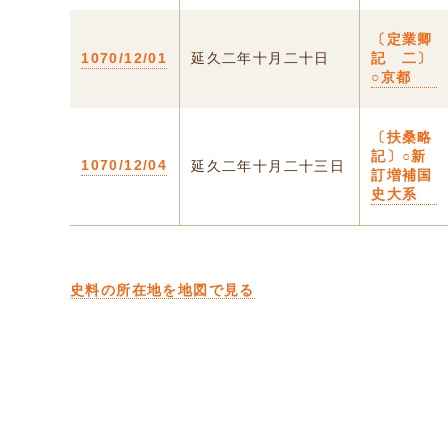
〔定業卿
1070/12/01
延久二年十月二十日
記 二〕
○京都
〔扶桑略
記〕○新
1070/12/04
延久二年十月二十三日
訂増補国
史大系
史料の所在地を地図で見る