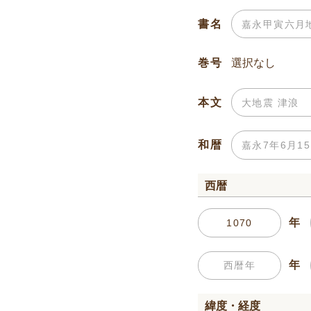
書名
巻号
本文
和暦
西暦
年
年
緯度・経度