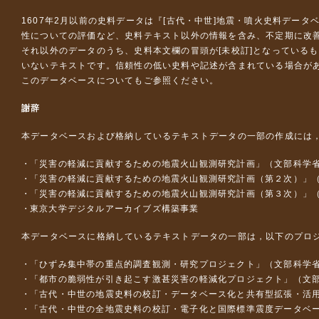
1607年2月以前の史料データは『
[古代・中世]地震・噴火史料データ
性についての評価など、史料テキスト以外の情報を含み、不定期に改
それ以外のデータのうち、史料本文欄の冒頭が[未校訂]となっている
いないテキストです。信頼性の低い史料や記述が含まれている場合が
このデータベースについて
もご参照ください。
謝辞
本データベースおよび格納しているテキストデータの一部の作成には
「災害の軽減に貢献するための地震火山観測研究計画」（文部科学
「災害の軽減に貢献するための地震火山観測研究計画（第２次）」
「災害の軽減に貢献するための地震火山観測研究計画（第３次）」
東京大学デジタルアーカイブズ構築事業
本データベースに格納しているテキストデータの一部は，以下のプロ
「ひずみ集中帯の重点的調査観測・研究プロジェクト」（文部科学省
「都市の脆弱性が引き起こす激甚災害の軽減化プロジェクト」（文部
「古代・中世の地震史料の校訂・データベース化と共有型拡張・活用シス
「古代・中世の全地震史料の校訂・電子化と国際標準震度データベース構