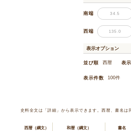
南端
西端
表示オプション
並び順
表
表示件数
史料全文は「詳細」から表示できます。西暦、書名は
西暦（綱文）
和暦（綱文）
書名