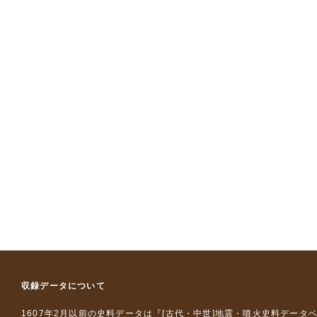
収録データについて
1607年2月以前の史料データは『
[古代・中世]地震・噴火史料データ