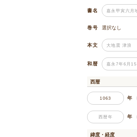
書名
巻号
本文
和暦
西暦
年
年
緯度・経度