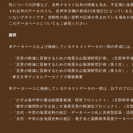
性についての評価など、史料テキスト以外の情報を含み、不定期に改
それ以外のデータのうち、史料本文欄の冒頭が[未校訂]となっている
いないテキストです。信頼性の低い史料や記述が含まれている場合が
このデータベースについて
もご参照ください。
謝辞
本データベースおよび格納しているテキストデータの一部の作成には
「災害の軽減に貢献するための地震火山観測研究計画」（文部科学
「災害の軽減に貢献するための地震火山観測研究計画（第２次）」
「災害の軽減に貢献するための地震火山観測研究計画（第３次）」
東京大学デジタルアーカイブズ構築事業
本データベースに格納しているテキストデータの一部は，以下のプロ
「ひずみ集中帯の重点的調査観測・研究プロジェクト」（文部科学省
「都市の脆弱性が引き起こす激甚災害の軽減化プロジェクト」（文部
「古代・中世の地震史料の校訂・データベース化と共有型拡張・活用シス
「古代・中世の全地震史料の校訂・電子化と国際標準震度データベース構