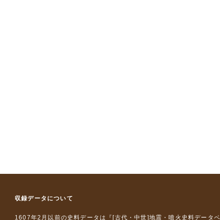
収録データについて
1607年2月以前の史料データは『
[古代・中世]地震・噴火史料データ