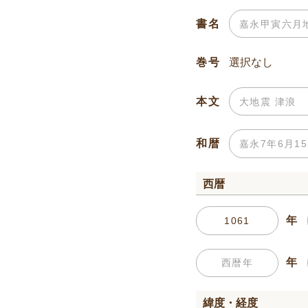
書名
巻号
本文
和暦
西暦
年
年
緯度・経度