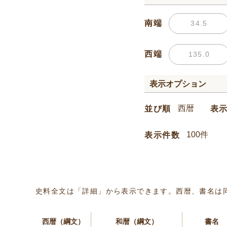
南端
西端
表示オプション
並び順
表
表示件数
史料全文は「詳細」から表示できます。西暦、書名は
西暦（綱文）
和暦（綱文）
書名