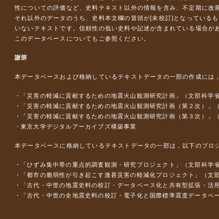
性についての評価など、史料テキスト以外の情報を含み、不定期に改
それ以外のデータのうち、史料本文欄の冒頭が[未校訂]となっている
いないテキストです。信頼性の低い史料や記述が含まれている場合が
このデータベースについて
もご参照ください。
謝辞
本データベースおよび格納しているテキストデータの一部の作成には
「災害の軽減に貢献するための地震火山観測研究計画」（文部科学
「災害の軽減に貢献するための地震火山観測研究計画（第２次）」
「災害の軽減に貢献するための地震火山観測研究計画（第３次）」
東京大学デジタルアーカイブズ構築事業
本データベースに格納しているテキストデータの一部は，以下のプロ
「ひずみ集中帯の重点的調査観測・研究プロジェクト」（文部科学省
「都市の脆弱性が引き起こす激甚災害の軽減化プロジェクト」（文部
「古代・中世の地震史料の校訂・データベース化と共有型拡張・活用シス
「古代・中世の全地震史料の校訂・電子化と国際標準震度データベース構