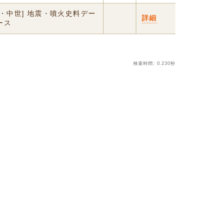
代・中世] 地震・噴火史料デー
詳細
ース
検索時間: 0.230秒