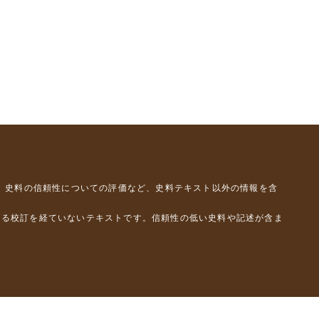
、史料の信頼性についての評価など、史料テキスト以外の情報を含
よる校訂を経ていないテキストです。信頼性の低い史料や記述が含ま