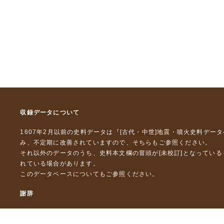
収録データについて
1607年2月以前の史料データは『
[古代・中世]地震・噴火史料デー
み、不定期に改善されていますので、
そちら
もご参照ください。
それ以外のデータのうち、史料本文欄の冒頭が[未校訂]となってい
れている場合があります。
このデータベースについて
もご参照ください。
謝辞
本データベースおよび格納しているテキストデータの一部の作成に