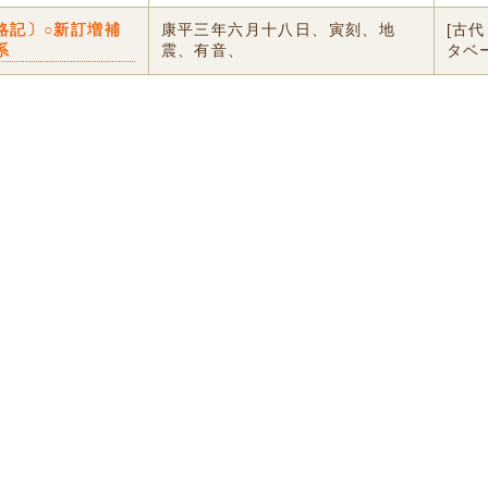
略記〕○新訂増補
康平三年六月十八日、寅刻、地
[古
系
震、有音、
タベ