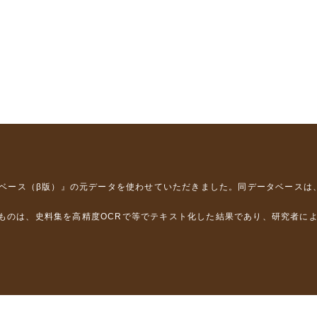
タベース（β版）』
の元データを使わせていただきました。同データベースは
るものは、史料集を高精度OCRで等でテキスト化した結果であり、研究者に
は，以下のプロジェクトの支援を受けました。