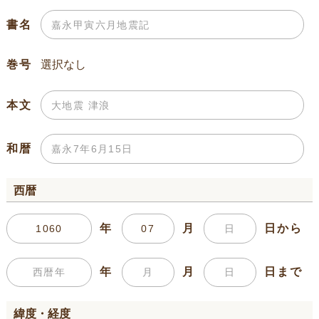
書名
巻号
本文
和暦
西暦
年
月
日から
年
月
日まで
緯度・経度