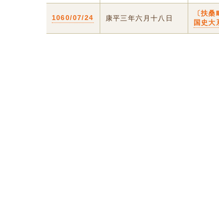
〔扶桑
1060/07/24
康平三年六月十八日
国史大