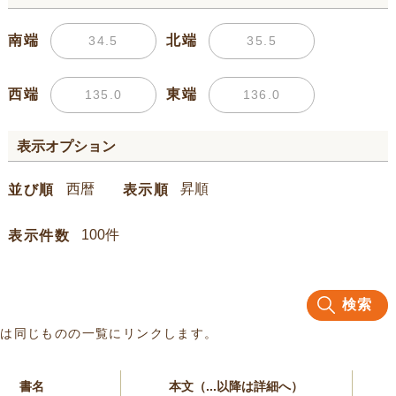
南端
北端
西端
東端
表示オプション
並び順
表示順
表示件数
検索
名は同じものの一覧にリンクします。
書名
本文（...以降は詳細へ）