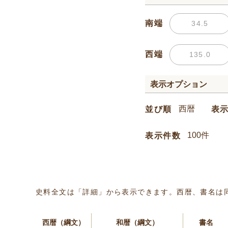
南端
西端
表示オプション
並び順
表
表示件数
史料全文は「詳細」から表示できます。西暦、書名は
西暦（綱文）
和暦（綱文）
書名