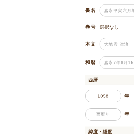
書名
巻号
本文
和暦
西暦
年
年
緯度・経度