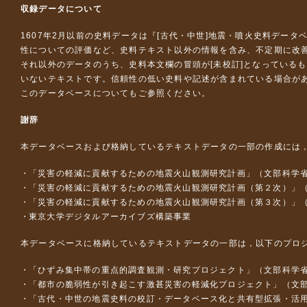
収録データについて
1607年2月以前の史料データは『
[古代・中世]地震・噴火史料データ
性についての評価など、史料テキスト以外の情報を含み、不定期に改
それ以外のデータのうち、史料本文欄の冒頭が[未校訂]となっている
いないテキストです。信頼性の低い史料や記述が含まれている場合が
このデータベースについて
もご参照ください。
謝辞
本データベースおよび格納しているテキストデータの一部の作成には
「災害の軽減に貢献するための地震火山観測研究計画」（文部科学
「災害の軽減に貢献するための地震火山観測研究計画（第２次）」
「災害の軽減に貢献するための地震火山観測研究計画（第３次）」
東京大学デジタルアーカイブズ構築事業
本データベースに格納しているテキストデータの一部は，以下のプロ
「ひずみ集中帯の重点的調査観測・研究プロジェクト」（文部科学省
「都市の脆弱性が引き起こす激甚災害の軽減化プロジェクト」（文部
「古代・中世の地震史料の校訂・データベース化と共有型拡張・活用シス