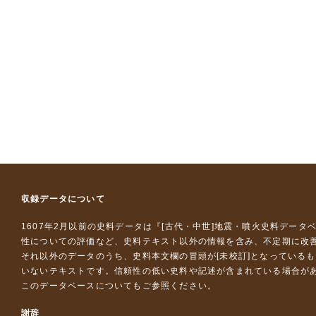
収録データについて
1607年2月以前の史料データは『
[古代・中世]地震・噴火史料データ
性についての評価など、史料テキスト以外の情報を含み、不定期に改
それ以外のデータのうち、史料本文欄の冒頭が[未校訂]となっている
いないテキストです。信頼性の低い史料や記述が含まれている場合が
このデータベースについて
もご参照ください。
謝辞