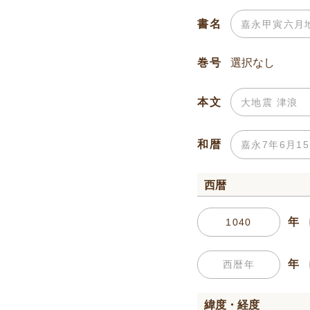
書名
巻号
本文
和暦
西暦
年
年
緯度・経度