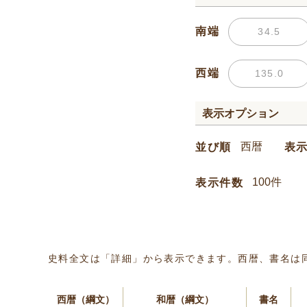
南端
西端
表示オプション
並び順
表
表示件数
史料全文は「詳細」から表示できます。西暦、書名は
西暦（綱文）
和暦（綱文）
書名