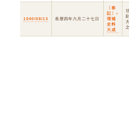
〔春
記〕○
1040/08/13
長暦四年六月二十七日
増補
史料
之
大成