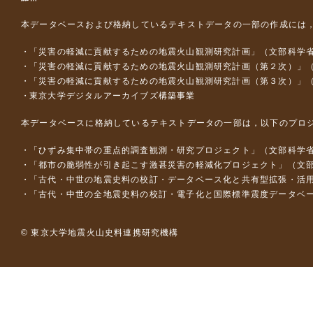
本データベースおよび格納しているテキストデータの一部の作成には
「災害の軽減に貢献するための地震火山観測研究計画」（文部科学
「災害の軽減に貢献するための地震火山観測研究計画（第２次）」
「災害の軽減に貢献するための地震火山観測研究計画（第３次）」
東京大学デジタルアーカイブズ構築事業
本データベースに格納しているテキストデータの一部は，以下のプロ
「ひずみ集中帯の重点的調査観測・研究プロジェクト」（文部科学省
「都市の脆弱性が引き起こす激甚災害の軽減化プロジェクト」（文部
「古代・中世の地震史料の校訂・データベース化と共有型拡張・活用シス
「古代・中世の全地震史料の校訂・電子化と国際標準震度データベース構
© 東京大学地震火山史料連携研究機構