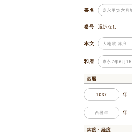
書名
巻号
本文
和暦
西暦
年
年
緯度・経度