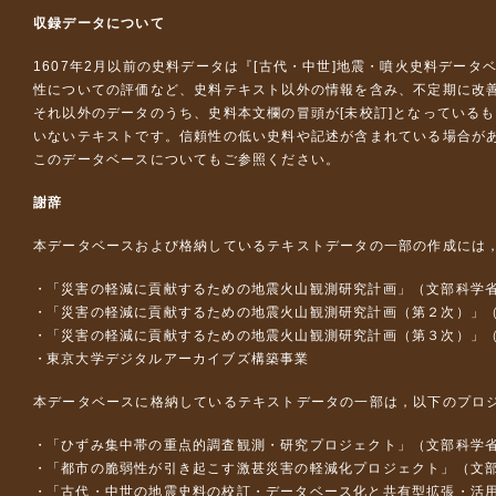
収録データについて
1607年2月以前の史料データは『
[古代・中世]地震・噴火史料データ
性についての評価など、史料テキスト以外の情報を含み、不定期に改
それ以外のデータのうち、史料本文欄の冒頭が[未校訂]となっている
いないテキストです。信頼性の低い史料や記述が含まれている場合が
このデータベースについて
もご参照ください。
謝辞
本データベースおよび格納しているテキストデータの一部の作成には
「災害の軽減に貢献するための地震火山観測研究計画」（文部科学
「災害の軽減に貢献するための地震火山観測研究計画（第２次）」
「災害の軽減に貢献するための地震火山観測研究計画（第３次）」
東京大学デジタルアーカイブズ構築事業
本データベースに格納しているテキストデータの一部は，以下のプロ
「ひずみ集中帯の重点的調査観測・研究プロジェクト」（文部科学省
「都市の脆弱性が引き起こす激甚災害の軽減化プロジェクト」（文部
「古代・中世の地震史料の校訂・データベース化と共有型拡張・活用シス