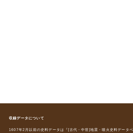
収録データについて
1607年2月以前の史料データは『
[古代・中世]地震・噴火史料データ