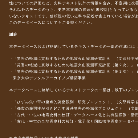
性についての評価など、史料テキスト以外の情報を含み、不定期に改
それ以外のデータのうち、史料本文欄の冒頭が[未校訂]となっている
いないテキストです。信頼性の低い史料や記述が含まれている場合が
このデータベースについて
もご参照ください。
謝辞
本データベースおよび格納しているテキストデータの一部の作成には
「災害の軽減に貢献するための地震火山観測研究計画」（文部科学
「災害の軽減に貢献するための地震火山観測研究計画（第２次）」
「災害の軽減に貢献するための地震火山観測研究計画（第３次）」
東京大学デジタルアーカイブズ構築事業
本データベースに格納しているテキストデータの一部は，以下のプロ
「ひずみ集中帯の重点的調査観測・研究プロジェクト」（文部科学省
「都市の脆弱性が引き起こす激甚災害の軽減化プロジェクト」（文部
「古代・中世の地震史料の校訂・データベース化と共有型拡張・活用シス
「古代・中世の全地震史料の校訂・電子化と国際標準震度データベース構