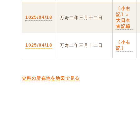
〔小右
記〕○
1025/04/18
万寿二年三月十二日
大日本
古記録
〔小右
1025/04/18
万寿二年三月十二日
記〕
史料の所在地を地図で見る