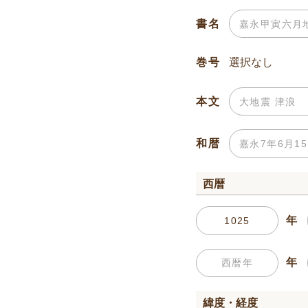
書名
巻号
本文
和暦
西暦
年
年
緯度・経度