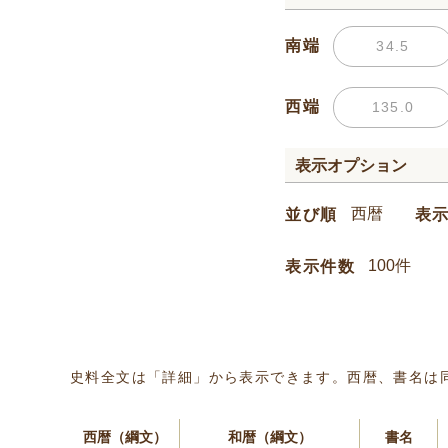
南端
西端
表示オプション
並び順
表
表示件数
史料全文は「詳細」から表示できます。西暦、書名は
西暦（綱文）
和暦（綱文）
書名